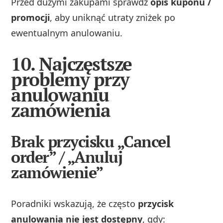
Przed dużymi zakupami sprawdź
opis kuponu /
promocji
, aby uniknąć utraty zniżek po
ewentualnym anulowaniu.
10. Najczęstsze
problemy przy
anulowaniu
zamówienia
Brak przycisku „Cancel
order” / „Anuluj
zamówienie”
Poradniki wskazują, że często
przycisk
anulowania nie jest dostępny
, gdy: