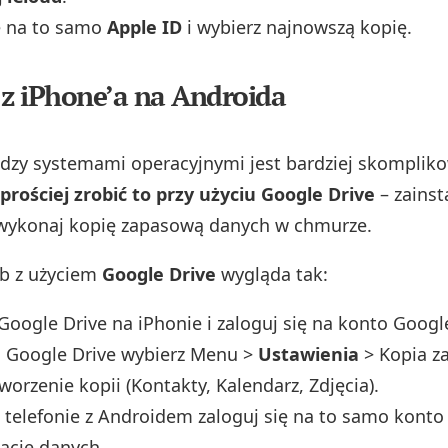
ę na to samo
Apple ID
i wybierz najnowszą kopię.
e z iPhone’a na Androida
ędzy systemami operacyjnymi jest bardziej skompliko
prościej zrobić to przy użyciu Google Drive
– zainst
 wykonaj kopię zapasową danych w chmurze.
ób z użyciem
Google Drive
wygląda tak:
 Google Drive na iPhonie i zaloguj się na konto Googl
i Google Drive wybierz Menu >
Ustawienia
> Kopia z
orzenie kopii (Kontakty, Kalendarz, Zdjęcia).
elefonie z Androidem zaloguj się na to samo konto 
ację danych.