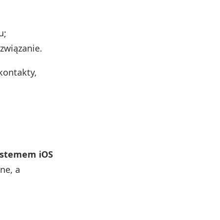
u;
związanie.
kontakty,
systemem iOS
ne, a