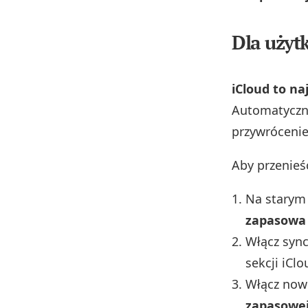
Dla użyt
iCloud to n
Automatyczni
przywrócenie
Aby przenieś
Na starym 
zapasowa 
Włącz sync
sekcji iClo
Włącz nowe
zapasowej