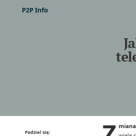
P2P Info
Ja
tel
Z
miana
Podziel się:
wiele 