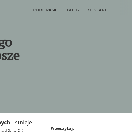
POBIERANIE
BLOG
KONTAKT
ego
psze
nych
. Istnieje
Przeczytaj:
plikacji i