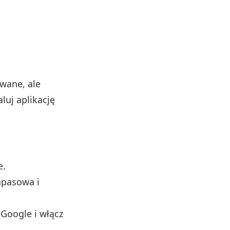
wane, ale
aluj aplikację
e.
apasowa i
Google i włącz