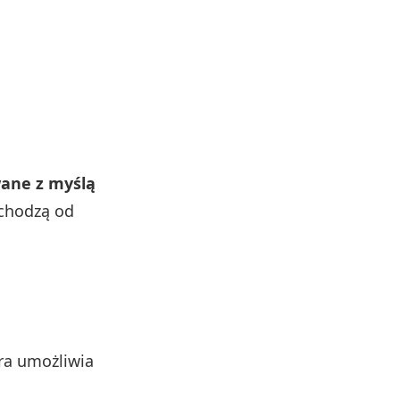
wane z myślą
ochodzą od
óra umożliwia