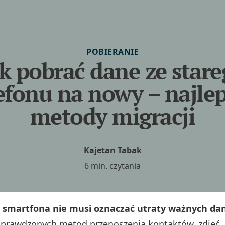
POBIERANIE
k pobrać dane ze star
efonu na nowy – najle
metody migracji
Kajetan Tabak
6 min. czytania
 smartfona nie musi oznaczać utraty ważnych da
sprawdzonych metod przenoszenia kontaktów, zdjęć, a