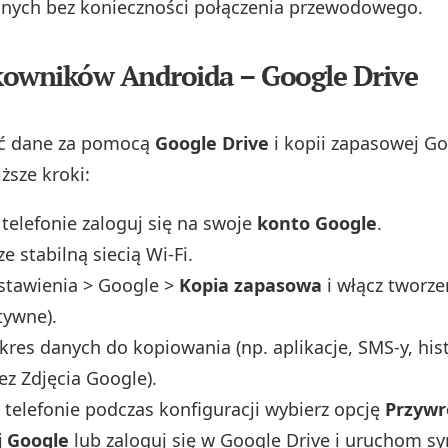
nych bez konieczności połączenia przewodowego.
kowników Androida – Google Drive
ść dane za pomocą
Google Drive
i kopii zapasowej Go
ższe kroki:
telefonie zaloguj się na swoje
konto Google
.
ze stabilną siecią Wi‑Fi.
stawienia > Google >
Kopia zapasowa
i włącz tworzen
tywne).
kres danych do kopiowania (np. aplikacje, SMS-y, his
ez Zdjęcia Google).
elefonie podczas konfiguracji wybierz opcję
Przywró
 Google
lub zaloguj się w Google Drive i uruchom sy