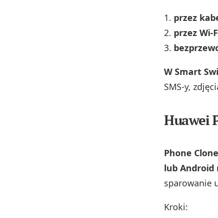
przez kab
przez Wi‑F
bezprzewo
W Smart Swi
SMS-y, zdjęci
Huawei 
Phone Clone
lub Android
sparowanie u
Kroki: