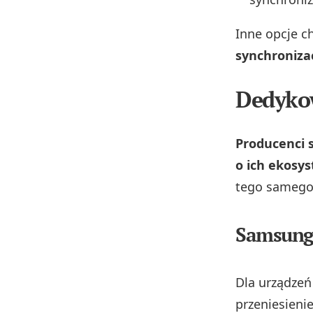
Inne opcje 
synchroniza
Dedykow
Producenci 
o ich ekosy
tego samego
Samsung
Dla urządzeń
przeniesieni