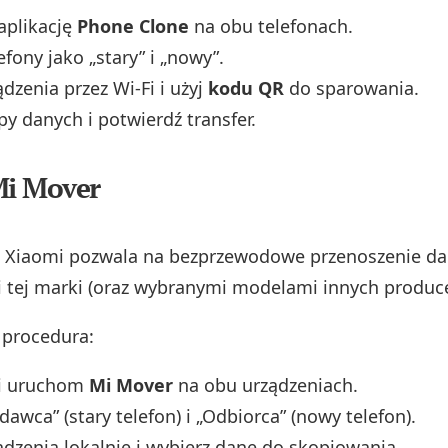
 aplikację
Phone Clone
na obu telefonach.
efony jako „stary” i „nowy”.
ądzenia przez Wi‑Fi i użyj
kodu QR
do sparowania.
py danych i potwierdź transfer.
Mi Mover
 Xiaomi pozwala na bezprzewodowe przenoszenie da
 tej marki (oraz wybranymi modelami innych produc
procedura:
 i uruchom
Mi Mover
na obu urządzeniach.
awca” (stary telefon) i „Odbiorca” (nowy telefon).
ądzenia lokalnie i wybierz dane do skopiowania.