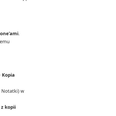
hone’ami
.
czemu
>
Kopia
 Notatki) w
z kopii