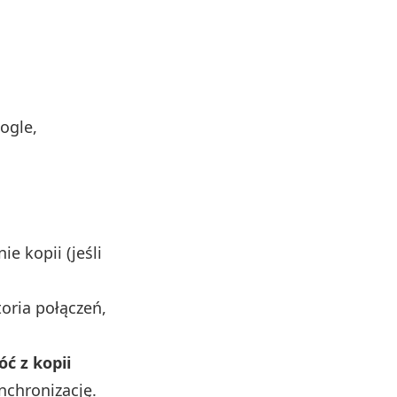
ogle,
ie kopii (jeśli
toria połączeń,
ć z kopii
nchronizację.