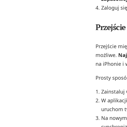
Zaloguj si
Przejści
Przejście mi
możliwe.
Naj
na iPhonie i
Prosty spos
Zainstaluj
W aplikacj
uruchom tw
Na nowym t
synchroniz