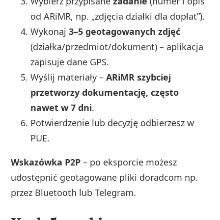
Wybierz przypisane
zadanie
(numer i opis
od ARiMR, np. „zdjęcia działki dla dopłat”).
Wykonaj
3–5 geotagowanych zdjęć
(działka/przedmiot/dokument) – aplikacja
zapisuje dane GPS.
Wyślij materiały –
ARiMR szybciej
przetworzy dokumentację, często
nawet w 7 dni
.
Potwierdzenie lub decyzję odbierzesz w
PUE.
Wskazówka P2P
– po eksporcie możesz
udostępnić geotagowane pliki doradcom np.
przez Bluetooth lub Telegram.