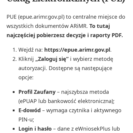
PUE (epue.arimr.gov.pl) to centralne miejsce do
wszystkich dokumentów ARiMR.
To tutaj
najczęściej pobierzesz decyzje i raporty PDF.
Wejdź na:
https://epue.arimr.gov.pl
.
Kliknij
„Zaloguj się”
i wybierz metodę
autoryzacji. Dostępne są następujące
opcje:
Profil Zaufany
– najszybsza metoda
(ePUAP lub bankowość elektroniczna);
E‑dowód
– wymaga czytnika i aktywnego
PIN‑u;
Login i hasło
– dane z eWniosekPlus lub