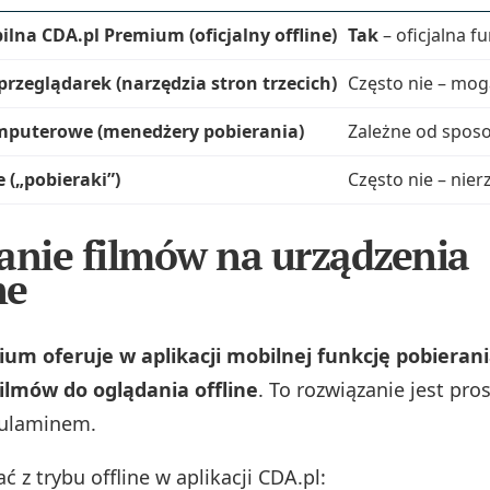
ilna CDA.pl Premium (oficjalny offline)
Tak
– oficjalna f
przeglądarek (narzędzia stron trzecich)
Często nie – mog
puterowe (menedżery pobierania)
Zależne od sposob
 („pobieraki”)
Często nie – nie
anie filmów na urządzenia
ne
um oferuje w aplikacji mobilnej funkcję pobieran
ilmów do oglądania offline
. To rozwiązanie jest pros
gulaminem.
ć z trybu offline w aplikacji CDA.pl: