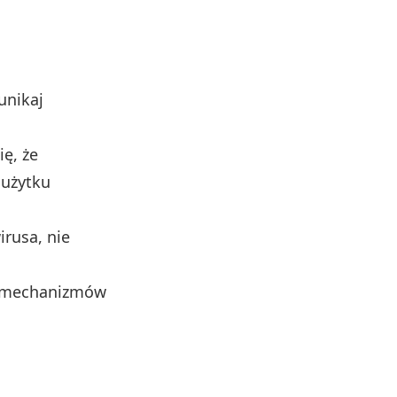
unikaj
ię, że
 użytku
irusa, nie
h mechanizmów