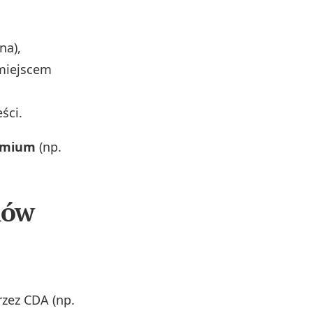
na),
 miejscem
ści.
emium
(np.
mów
rzez CDA (np.