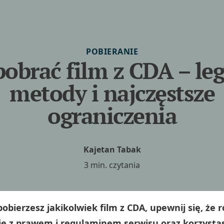
POBIERANIE
pobrać film z CDA – le
metody i najczęstsze
ograniczenia
Kajetan Tabak
3 min. czytania
obierzesz jakikolwiek film z CDA, upewnij się, że r
ie z prawem i regulaminem serwisu oraz korzysta