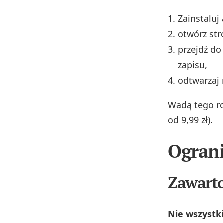
Zainstaluj
otwórz stro
przejdź d
zapisu,
odtwarzaj 
Wadą tego ro
od 9,99 zł).
Ograni
Zawarto
Nie wszystk