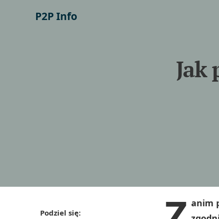
P2P Info
Jak 
Z
anim p
Podziel się:
zgodn