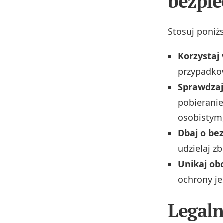
bezpie
Stosuj poniżs
Korzystaj 
przypadkow
Sprawdzaj
pobieranie
osobistym
Dbaj o be
udzielaj z
Unikaj ob
ochrony je
Legaln