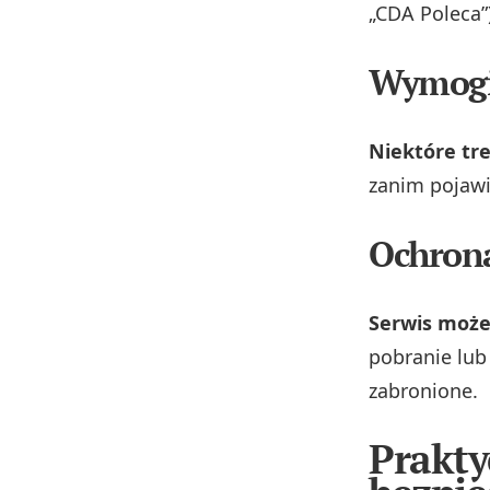
„CDA Poleca”
Wymogi
Niektóre tr
zanim pojawi
Ochrona
Serwis może
pobranie lub
zabronione.
Prakty