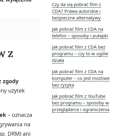
Czy da się pobrać film z
CDA? Prawa autorskie i
bezpieczne alternatywy
Jak pobrać film z CDA na
telefon – sposoby i pułapki
Jak pobrać film z CDA bez
w z
programu – czy to w ogóle
działa
Jak pobrać film z CDA na
komputer – co jest możliwe
z zgody
bez ryzyka
ony użytek
Jak pobrać film z YouTube
bez programu – sposoby w
przeglądarce i ograniczenia
tek
– oznacza
wgrywania na
np. DRM) ani