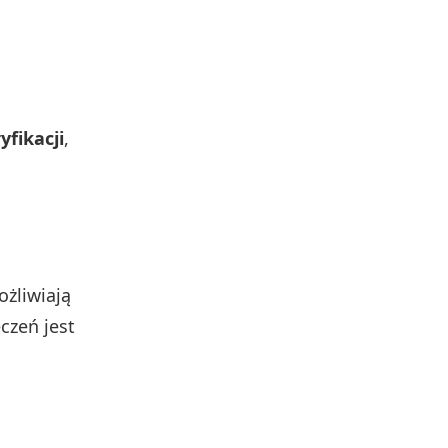
fikacji
,
ożliwiają
czeń jest