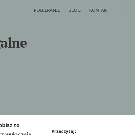
POBIERANIE
BLOG
KONTAKT
galne
obisz to
Przeczytaj:
sz wyłącznie