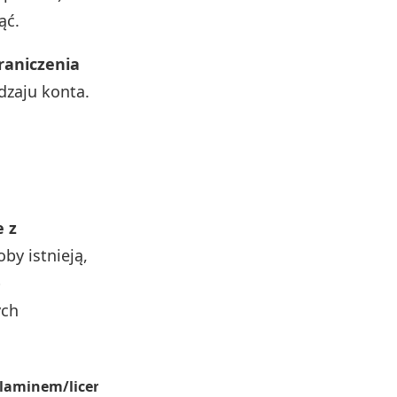
ąć.
raniczenia
dzaju konta.
e z
oby istnieją,
b
ych
ulaminem/licencją
Wymaga ins