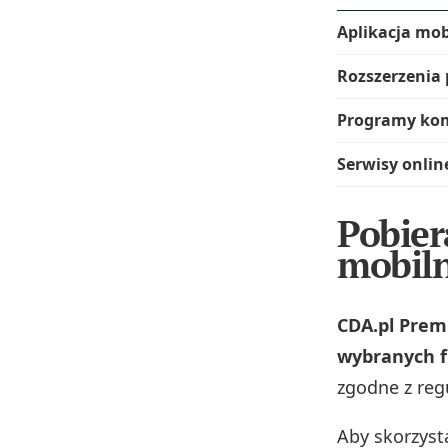
Aplikacja mob
Rozszerzenia 
Programy kom
Serwisy online
Pobier
mobil
CDA.pl Premi
wybranych f
zgodne z re
Aby skorzysta