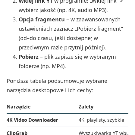
Wklej link YT
w programie: „Wklej link” >
wybierz jakość (np. 4K, audio MP3).
Opcja fragmentu
– w zaawansowanych
ustawieniach zaznacz „Pobierz fragment”
(od–do czasu, jeśli dostępne; w
przeciwnym razie przytnij później).
Pobierz
– plik zapisze się w wybranym
folderze (np. MP4).
Poniższa tabela podsumowuje wybrane
narzędzia desktopowe i ich cechy:
Narzędzie
Zalety
4K Video Downloader
4K, playlisty, szybkie
ClipGrab
Wyszukiwarka YT wbud