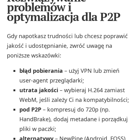
problemów i
optymalizacja dla P2P
Gdy napotkasz trudności lub chcesz poprawić
jakość i udostępnianie, zwróć uwagę na
poniższe wskazówki:
błąd pobierania
– użyj VPN lub zmień
user-agent przeglądarki;
utrata jakości
– wybieraj H.264 zamiast
WebM, jeśli zależy Ci na kompatybilności;
pod P2P
– kompresuj do 720p (np.
HandBrake), dodaj metadane i porządkuj
pliki w paczki;
alternatywy
– NewPipe (Android, FOSS)