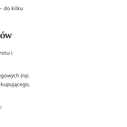
– do kilku
tów
otu i
ęgowych (np.
 kupującego,
: