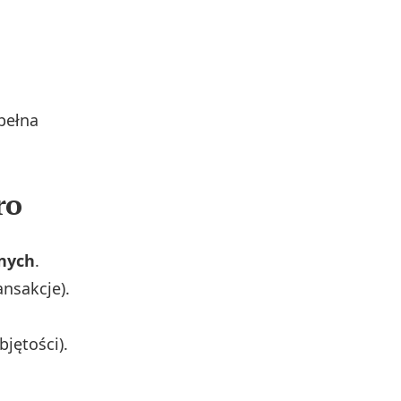
pełna
ro
anych
.
ansakcje).
jętości).