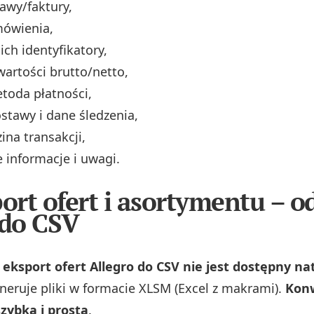
awy/faktury,
ówienia,
ich identyfikatory,
wartości brutto/netto,
etoda płatności,
tawy i dane śledzenia,
ina transakcji,
informacje i uwagi.
port ofert i asortymentu – o
do CSV
eksport ofert Allegro do CSV nie jest dostępny n
neruje pliki w formacie XLSM (Excel z makrami).
Kon
szybka i prosta
.