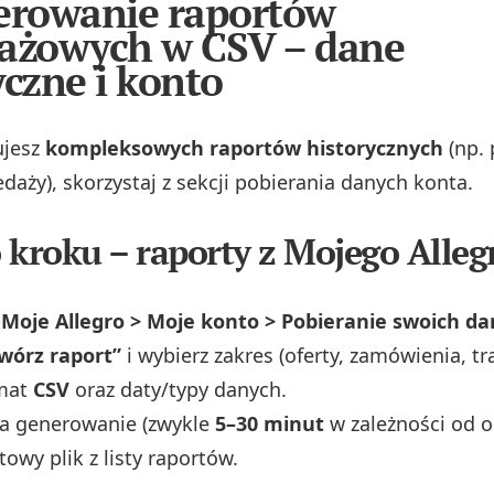
erowanie raportów
ażowych w CSV – dane
yczne i konto
ujesz
kompleksowych raportów historycznych
(np. 
edaży), skorzystaj z sekcji pobierania danych konta.
 kroku – raporty z Mojego Alleg
o
Moje Allegro > Moje konto > Pobieranie swoich d
wórz raport”
i wybierz zakres (oferty, zamówienia, tr
mat
CSV
oraz daty/typy danych.
na generowanie (zwykle
5–30 minut
w zależności od ob
towy plik z listy raportów.