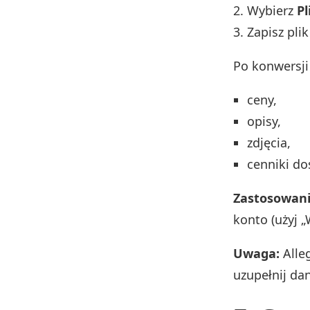
Wybierz
Pl
Zapisz pli
Po konwersj
ceny,
opisy,
zdjęcia,
cenniki do
Zastosowani
konto (użyj 
Uwaga:
Alleg
uzupełnij da