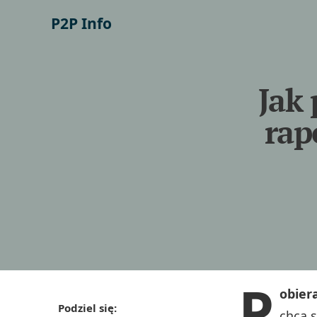
P2P Info
Jak 
rap
P
obier
Podziel się:
chcą s