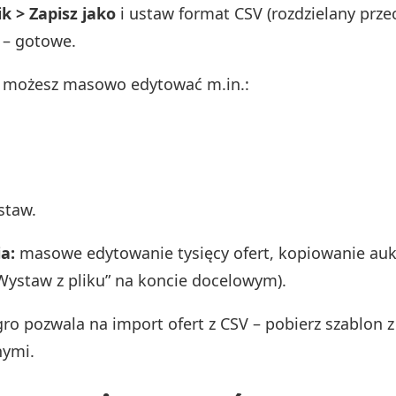
ik > Zapisz jako
i ustaw format CSV (rozdzielany prze
k – gotowe.
i możesz masowo edytować m.in.:
staw.
a:
masowe edytowanie tysięcy ofert, kopiowanie aukc
„Wystaw z pliku” na koncie docelowym).
ro pozwala na import ofert z CSV – pobierz szablon z
nymi.