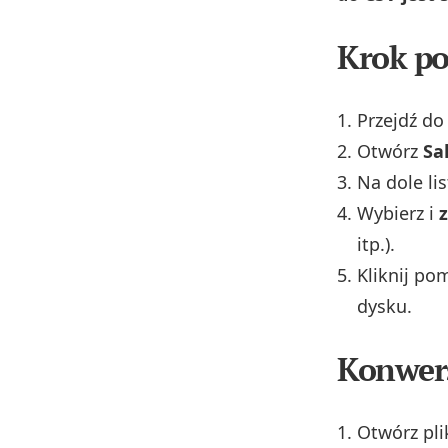
Krok po
Przejdź d
Otwórz
Sa
Na dole lis
Wybierz i
itp.).
Kliknij po
dysku.
Konwers
Otwórz pl