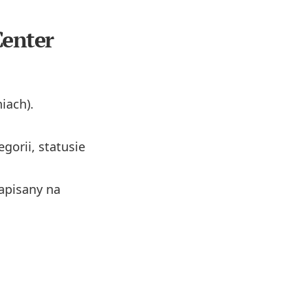
Center
iach).
gorii, statusie
zapisany na