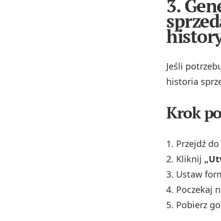
3. Gen
sprzed
histor
Jeśli potrzeb
historia sprz
Krok po
Przejdź d
Kliknij
„Ut
Ustaw for
Poczekaj 
Pobierz go