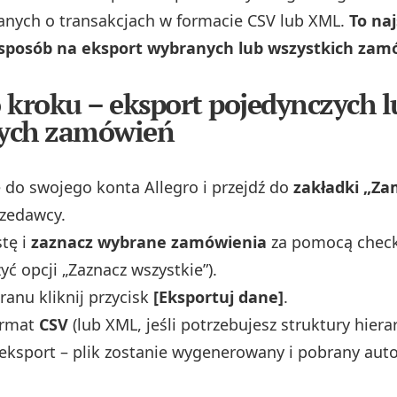
anych o transakcjach w formacie CSV lub XML.
To naj
 sposób na eksport wybranych lub wszystkich zam
 kroku – eksport pojedynczych l
ych zamówień
ę do swojego konta Allegro i przejdź do
zakładki „Z
rzedawcy.
stę i
zaznacz wybrane zamówienia
za pomocą chec
yć opcji „Zaznacz wszystkie”).
ranu kliknij przycisk
[Eksportuj dane]
.
ormat
CSV
(lub XML, jeśli potrzebujesz struktury hierar
eksport – plik zostanie wygenerowany i pobrany aut