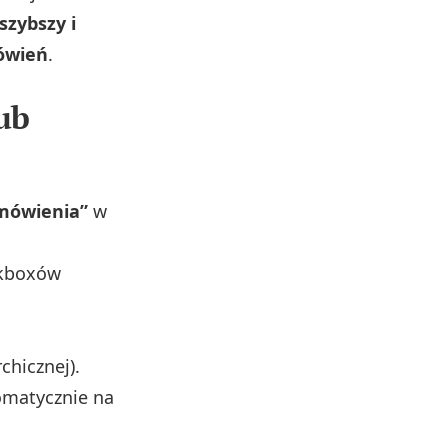
szybszy i
ówień
.
ub
amówienia”
w
kboxów
chicznej).
omatycznie na