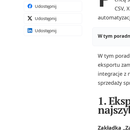
Udostępnij
CSV, 
automatyzacj
Udostępnij
Udostępnij
W tym poradn
W tym porad
eksportu zam
integracje z
sprzedaży sp
1. Eks
najszy
Zakładka „