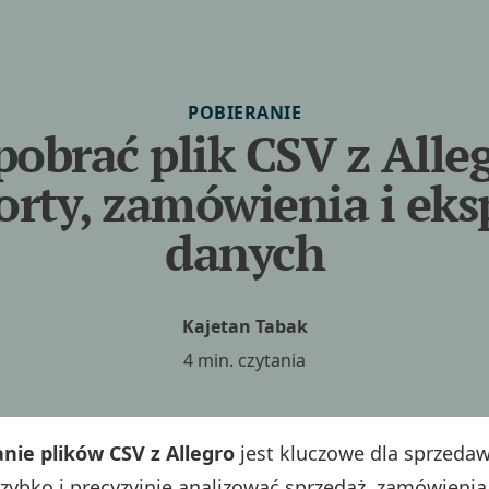
POBIERANIE
pobrać plik CSV z Alle
orty, zamówienia i eks
danych
Kajetan Tabak
4 min. czytania
anie plików CSV z Allegro
jest kluczowe dla sprzedaw
zybko i precyzyjnie analizować sprzedaż, zamówienia 