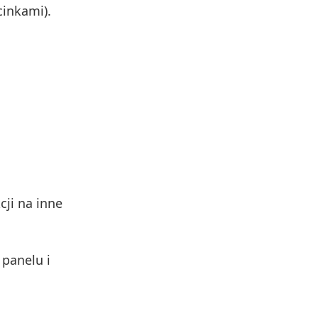
cinkami).
ji na inne
 panelu i