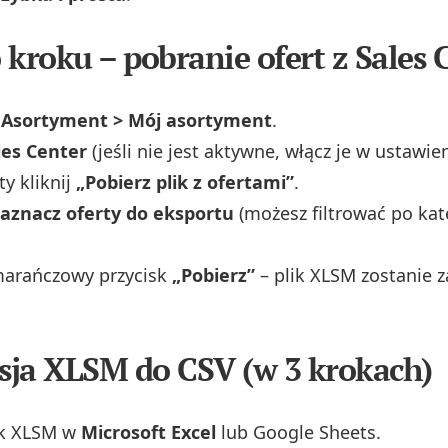
 kroku – pobranie ofert z Sales 
o
Asortyment > Mój asortyment
.
les Center
(jeśli nie jest aktywne, włącz je w ustawien
ty kliknij
„Pobierz plik z ofertami”
.
zaznacz oferty do eksportu
(możesz filtrować po kate
marańczowy przycisk
„Pobierz”
– plik XLSM zostanie 
ja XLSM do CSV (w 3 krokach)
ik XLSM w
Microsoft Excel
lub Google Sheets.