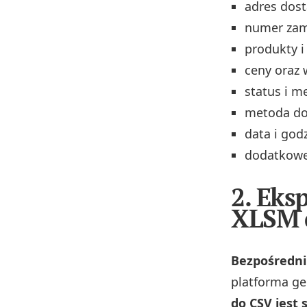
adres dost
numer zam
produkty i 
ceny oraz 
status i m
metoda dos
data i godz
dodatkowe 
2. Eks
XLSM 
Bezpośredni 
platforma ge
do CSV jest 