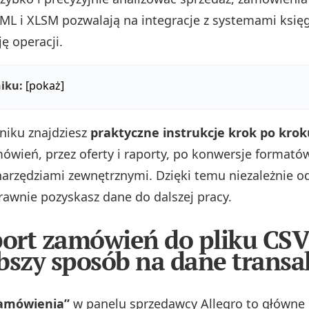
XML i XLSM pozwalają na integracje z systemami księ
ę operacji.
iku:
[pokaż]
niku znajdziesz
praktyczne instrukcje krok po krok
ówień, przez oferty i raporty, po konwersje formató
 narzędziami zewnętrznymi. Dzięki temu niezależnie od
rawnie pozyskasz dane do dalszej pracy.
port zamówień do pliku CSV
bszy sposób na dane transa
Zamówienia”
w panelu sprzedawcy Allegro to główne 