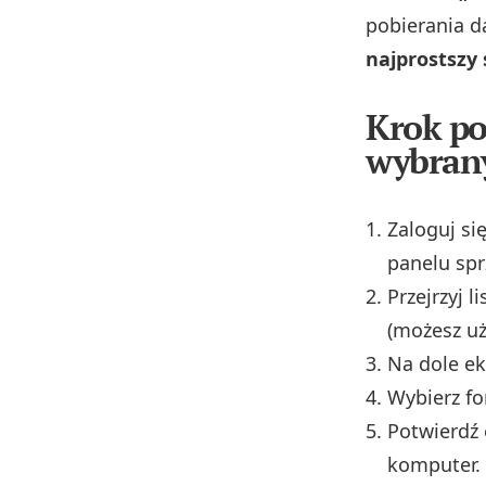
pobierania d
najprostszy
Krok po
wybran
Zaloguj si
panelu sp
Przejrzyj li
(możesz uż
Na dole ek
Wybierz f
Potwierdź 
komputer.