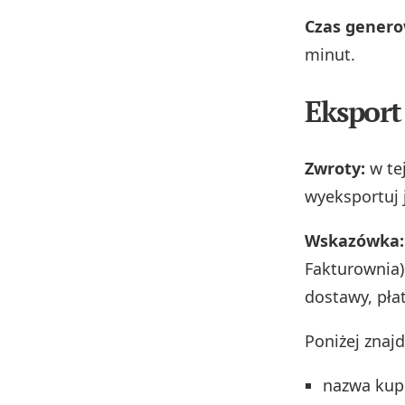
Czas genero
minut.
Eksport
Zwroty:
w te
wyeksportuj 
Wskazówka:
Fakturownia)
dostawy, pła
Poniżej znaj
nazwa kup