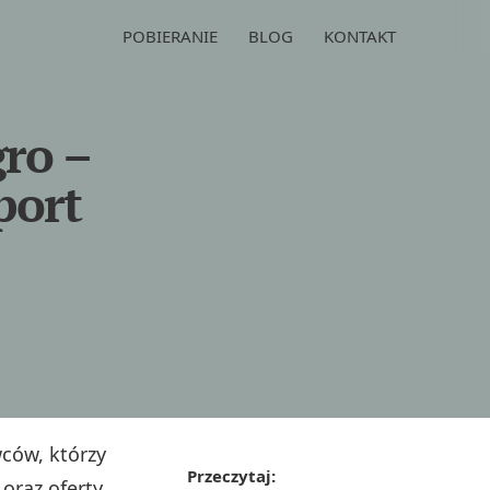
POBIERANIE
BLOG
KONTAKT
gro –
port
ców, którzy
Przeczytaj:
oraz oferty.