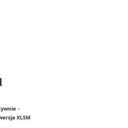
d
atywnie
–
wersja XLSM