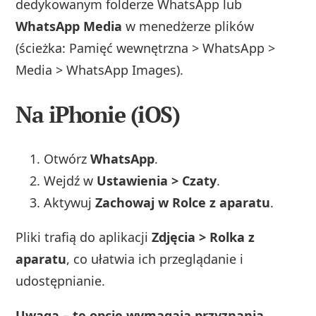
dedykowanym folderze WhatsApp lub
WhatsApp Media
w menedżerze plików
(ścieżka: Pamięć wewnętrzna > WhatsApp >
Media > WhatsApp Images).
Na iPhonie (iOS)
Otwórz
WhatsApp
.
Wejdź w
Ustawienia > Czaty
.
Aktywuj
Zachowaj w Rolce z aparatu
.
Pliki trafią do aplikacji
Zdjęcia > Rolka z
aparatu
, co ułatwia ich przeglądanie i
udostępnianie.
Uwaga – te opcje wymagają przyznania