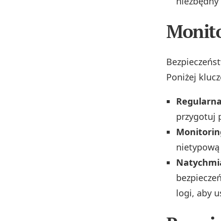
niezbędny 
Monito
Bezpieczeń
Poniżej klucz
Regularna
przygotuj 
Monitorin
nietypową
Natychmi
bezpieczeń
logi, aby u