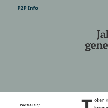
P2P Info
Ja
gene
T
oken 
Podziel się:
księg