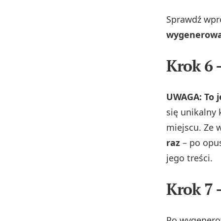
Sprawdź wpro
wygenerowan
Krok 6 –
UWAGA: To j
się unikalny
miejscu. Ze
raz
– po opus
jego treści.
Krok 7 
Po wygenero