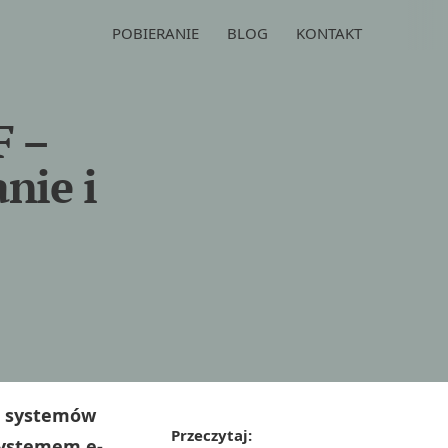
POBIERANIE
BLOG
KONTAKT
F –
nie i
ę systemów
Przeczytaj:
Systemem e-