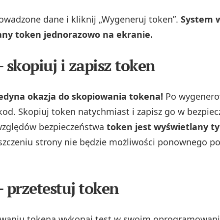
wadzone dane i kliknij „Wygeneruj token”.
System w
y token jednorazowo na ekranie.
 skopiuj i zapisz token
edyna okazja do skopiowania tokena!
Po wygenero
 kod. Skopiuj token natychmiast i zapisz go w bezpie
 względów bezpieczeństwa
token jest wyświetlany ty
zczeniu strony nie będzie możliwości ponownego po
– przetestuj token
waniu tokena wykonaj test w swoim oprogramowani