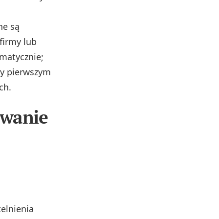
ne są
firmy lub
matycznie;
zy pierwszym
ch.
owanie
telnienia