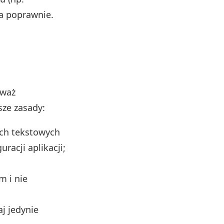
ła poprawnie.
eważ
ze zasady:
ach tekstowych
racji aplikacji;
m i nie
aj jedynie