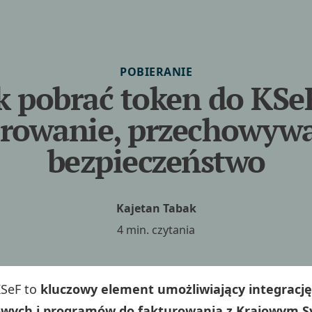
POBIERANIE
k pobrać token do KSe
rowanie, przechowywa
bezpieczeństwo
Kajetan Tabak
4 min. czytania
KSeF to
kluczowy element umożliwiający integracj
owych i programów do fakturowania z Krajowym 