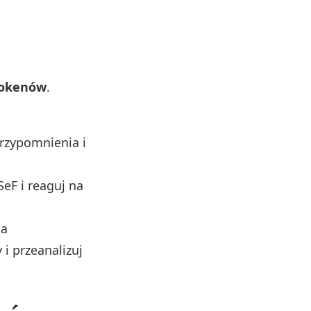
 tokenów
.
przypomnienia i
eF i reaguj na
ia
i przeanalizuj