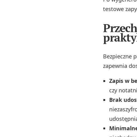
testowe zapy
Przech
prakty
Bezpieczne 
zapewnia dos
Zapis w b
czy notatn
Brak udos
niezaszyfr
udostępnia
Minimaln