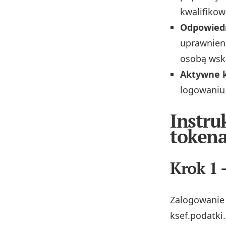
kwalifikow
Odpowied
uprawnieni
osobą wsk
Aktywne 
logowaniu
Instru
token
Krok 1 
Zalogowanie
ksef.podatki.