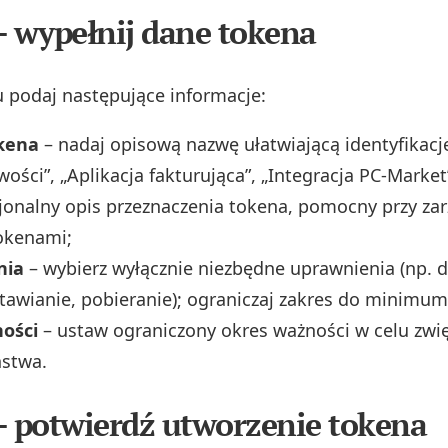
– wypełnij dane tokena
 podaj następujące informacje:
kena
– nadaj opisową nazwę ułatwiającą identyfikację
ości”, „Aplikacja fakturująca”, „Integracja PC‑Market”
jonalny opis przeznaczenia tokena, pomocny przy za
okenami;
nia
– wybierz wyłącznie niezbędne uprawnienia (np. 
stawianie, pobieranie); ograniczaj zakres do minimum
ości
– ustaw ograniczony okres ważności w celu zwi
ństwa.
– potwierdź utworzenie tokena