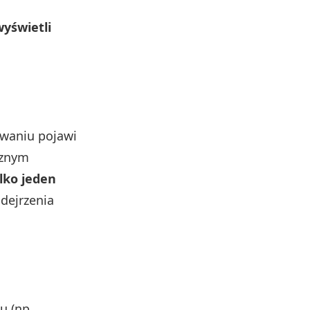
yświetli
waniu pojawi
cznym
lko jeden
dejrzenia
u (np.