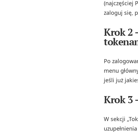
(najczęściej 
zaloguj się, 
Krok 2 
tokena
Po zalogowan
menu głównym
jeśli już jaki
Krok 3 
W sekcji „To
uzupełnienia