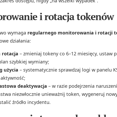
zakres dostępu, nigdy „na wszelki wypadek”.
rowanie i rotacja tokenów
stwo wymaga
regularnego monitorowania i rotacji
owe działania:
 rotacja
– zmieniaj tokeny co 6–12 miesięcy, ustaw 
plan szybkiej wymiany;
g użycia
– systematycznie sprawdzaj logi w panelu KS
 aktywność;
astowa deaktywacja
– w razie podejrzenia naruszen
stwa niezwłocznie unieważnij token, wygeneruj nowy 
stalić źródło incydentu.