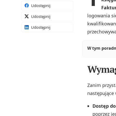
Udostępnij
Faktu
logowania si
Udostępnij
kwalifikowan
Udostępnij
przechowywać
W tym poradn
Wymag
Zanim przyst
następujące 
Dostęp do
poprzez je