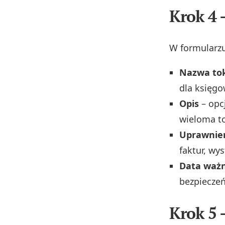
Krok 4 
W formularzu
Nazwa to
dla księgow
Opis
– opc
wieloma t
Uprawnie
faktur, wy
Data ważn
bezpiecze
Krok 5 