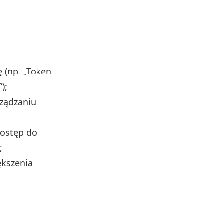
 (np. „Token
);
rządzaniu
dostęp do
;
ększenia