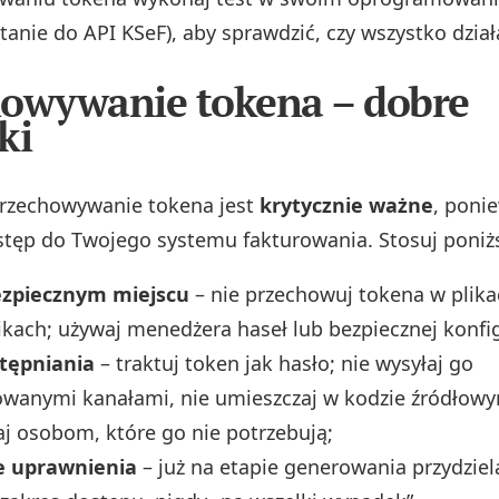
tanie do API KSeF), aby sprawdzić, czy wszystko dzia
owywanie tokena – dobre
ki
przechowywanie tokena jest
krytycznie ważne
, poni
tęp do Twojego systemu fakturowania. Stosuj poniżs
ezpiecznym miejscu
– nie przechowuj tokena w plik
ikach; używaj menedżera haseł lub bezpiecznej konfigu
tępniania
– traktuj token jak hasło; nie wysyłaj go
owanymi kanałami, nie umieszczaj w kodzie źródłowy
j osobom, które go nie potrzebują;
e uprawnienia
– już na etapie generowania przydziel