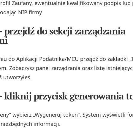
Profil Zaufany, ewentualnie kwalifikowany podpis lub p
podając NIP firmy.
– przejdź do sekcji zarządzania
mi
iu do Aplikacji Podatnika/MCU przejdź do zakładki 
. Zobaczysz panel zarządzania oraz listę istniejący
eś utworzyłeś.
– kliknij przycisk generowania 
keny” wybierz „Wygeneruj token”. System wyświetli f
 niezbędnych informacji.