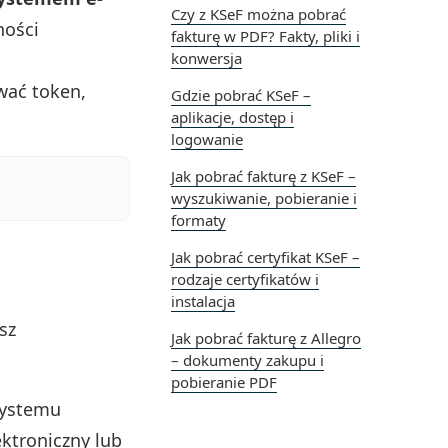
Czy z KSeF można pobrać
ności
fakturę w PDF? Fakty, pliki i
konwersja
wać token,
Gdzie pobrać KSeF –
aplikacje, dostęp i
logowanie
Jak pobrać fakturę z KSeF –
wyszukiwanie, pobieranie i
formaty
Jak pobrać certyfikat KSeF –
rodzaje certyfikatów i
instalacja
sz
Jak pobrać fakturę z Allegro
– dokumenty zakupu i
pobieranie PDF
systemu
ektroniczny lub