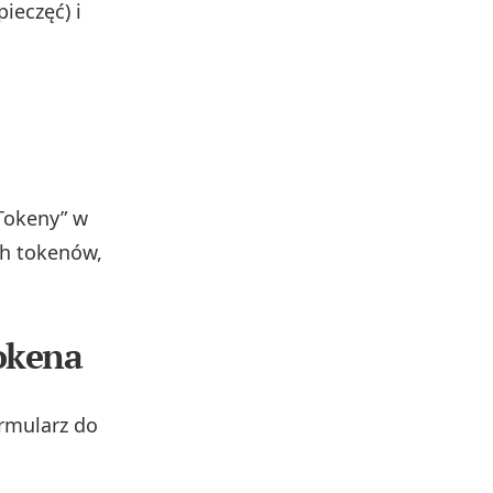
ieczęć) i
„Tokeny” w
ch tokenów,
tokena
ormularz do