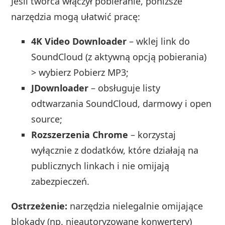
Jeśli twórca włączył pobieranie, poniższe
narzędzia mogą ułatwić pracę:
4K Video Downloader
– wklej link do
SoundCloud (z aktywną opcją pobierania)
> wybierz Pobierz MP3;
JDownloader
– obsługuje listy
odtwarzania SoundCloud, darmowy i open
source;
Rozszerzenia Chrome
– korzystaj
wyłącznie z dodatków, które działają na
publicznych linkach i nie omijają
zabezpieczeń.
Ostrzeżenie:
narzędzia nielegalnie omijające
blokady (np. nieautoryzowane konwertery)