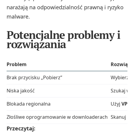
narażają na odpowiedzialność prawną i ryzyko
malware.
Potencjalne problemy i
rozwiązania
Problem
Rozwiąza
Brak przycisku „Pobierz”
Wybierz in
Niska jakość
Szukaj we
Blokada regionalna
Użyj
VPN
z
Złośliwe oprogramowanie w downloaderach
Skanuj ins
Przeczytaj: