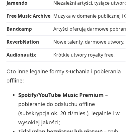
Jamendo
Niezależni artyści, tysiące utworów
Free Music Archive
Muzyka w domenie publicznej i CC.
Bandcamp
Artyści oferują darmowe pobrania
ReverbNation
Nowe talenty, darmowe utwory.
Audionautix
Krótkie utwory royalty free.
Oto inne legalne formy słuchania i pobierania
offline:
Spotify/YouTube Music Premium
–
pobieranie do odsłuchu offline
(subskrypcja ok. 20 zł/mies.), legalnie i w
wysokiej jakości;
Tidal (plan bezpłatny lub płatny)
– tryb