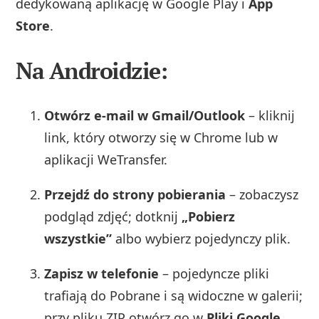
dedykowaną aplikację w Google Play i
App
Store
.
Na Androidzie:
Otwórz e-mail w Gmail/Outlook
– kliknij
link, który otworzy się w Chrome lub w
aplikacji WeTransfer.
Przejdź do strony pobierania
– zobaczysz
podgląd zdjęć; dotknij
„Pobierz
wszystkie”
albo wybierz pojedynczy plik.
Zapisz w telefonie
– pojedyncze pliki
trafiają do Pobrane i są widoczne w galerii;
przy pliku ZIP otwórz go w
Pliki Google