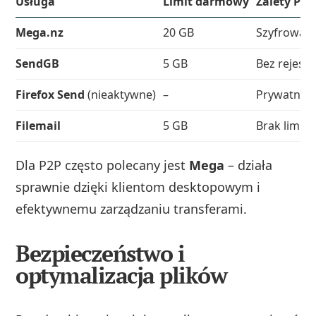
Usługa
Limit darmowy
Zalety P2P
Mega.nz
20 GB
Szyfrowani
SendGB
5 GB
Bez rejestra
Firefox Send
(nieaktywne)
–
Prywatność
Filemail
5 GB
Brak limitu
Dla P2P często polecany jest
Mega
– działa
sprawnie dzięki klientom desktopowym i
efektywnemu zarządzaniu transferami.
Bezpieczeństwo i
optymalizacja plików