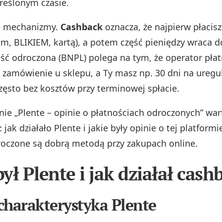
kreślonym czasie.
e mechanizmy.
Cashback
oznacza, że najpierw płacis
em, BLIKIEM, kartą), a potem część pieniędzy wraca d
ość odroczona (BNPL) polega na tym, że operator płat
 zamówienie u sklepu, a Ty masz np. 30 dni na ureg
często bez kosztów przy terminowej spłacie.
nie „Plente – opinie o płatnościach odroczonych” war
 jak działało Plente i jakie były opinie o tej platformi
roczone są dobrą metodą przy zakupach online.
ył Plente i jak działał cash
charakterystyka Plente