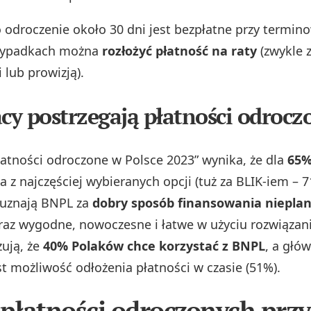
odroczenie około 30 dni jest bezpłatne przy termino
rzypadkach można
rozłożyć płatność na raty
(zwykle 
lub prowizją).
acy postrzegają płatności odrocz
łatności odroczone w Polsce 2023” wynika, że dla
65%
 z najczęściej wybieranych opcji (tuż za BLIK‑iem – 7
uznają BNPL za
dobry sposób finansowania niepl
az wygodne, nowoczesne i łatwe w użyciu rozwiązani
zują, że
40% Polaków chce korzystać z BNPL
, a głó
 możliwość odłożenia płatności w czasie (51%).
 płatności odroczonych przy