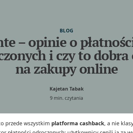
BLOG
nte – opinie o płatnośc
zonych i czy to dobra
na zakupy online
Kajetan Tabak
9 min. czytania
 to przede wszystkim
platforma cashback
, a nie klas
or płatności odroczonych; użytkownicy cenili ją za w