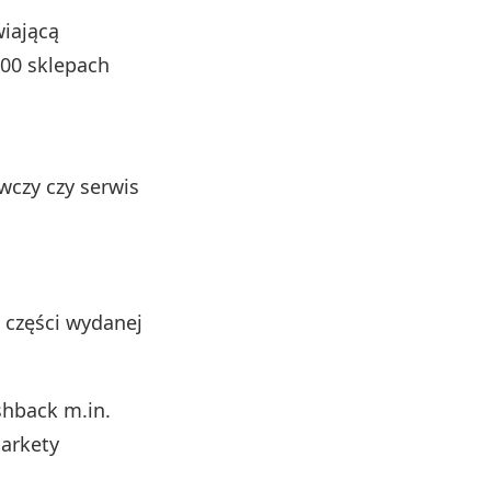
wiającą
00 sklepach
wczy czy serwis
 części wydanej
shback m.in.
markety