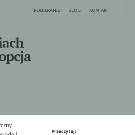
POBIERANIE
BLOG
KONTAKT
iach
 opcja
yczny
Przeczytaj:
ygodę i