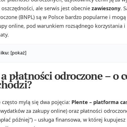
 oszczędności, ale serwis jest obecnie
zawieszony
. 
roczone (BNPL) są w Polsce bardzo popularne i mogą
upy online, pod warunkiem rozsądnego korzystania i
aty.
iku:
[pokaż]
 a płatności odroczone – o 
chodzi?
 często mylą się dwa pojęcia:
Plente – platforma c
i wydatków za zakupy online) oraz płatności odroczon
apłać później”) – usługa finansowa, w której kupujesz 