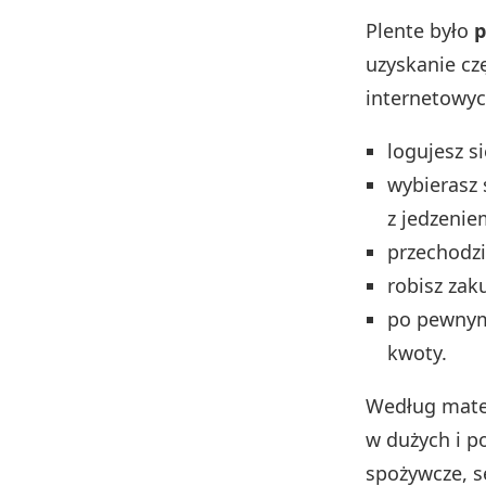
Plente było
p
uzyskanie c
internetowyc
logujesz s
wybierasz 
z jedzenie
przechodzi
robisz zak
po pewnym 
kwoty.
Według mater
w dużych i p
spożywcze, s