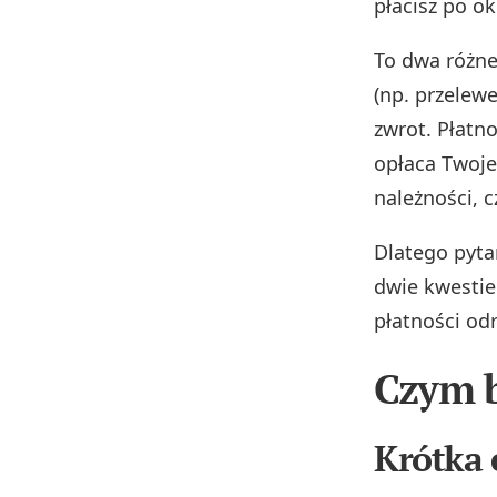
płacisz po o
To dwa różn
(np. przelew
zwrot. Płatn
opłaca Twoje
należności, 
Dlatego pyta
dwie kwestie:
płatności od
Czym b
Krótka 