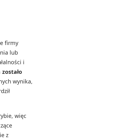
ie firmy
nia lub
alności i
 zostało
nych wynika,
dził
ybie, więc
czące
ie z