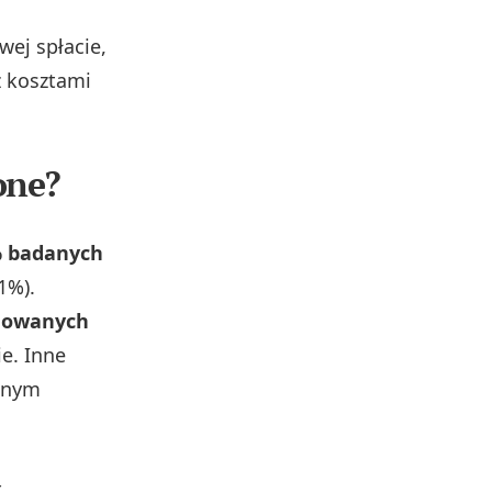
wej spłacie,
z kosztami
one?
 badanych
1%).
anowanych
e. Inne
wnym