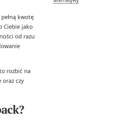
alternatywy
z pełną kwotę
o Ciebie jako
ności od razu
ulowanie
to rozbić na
e oraz czy
back?