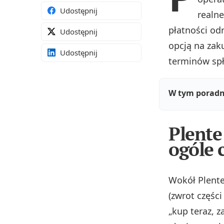
Udostępnij
realne
płatności od
Udostępnij
opcją na zak
Udostępnij
terminów spł
W tym poradn
Plente
ogóle 
Wokół Plente
(zwrot częśc
„kup teraz, z