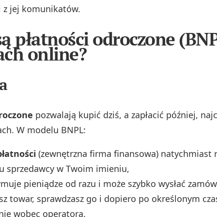
 z jej komunikatów.
ą płatności odroczone (BN
ch online?
ja
droczone
pozwalają kupić dziś, a zapłacić później, naj
iach. W modelu BNPL:
płatności
(zewnętrzna firma finansowa) natychmiast 
 u sprzedawcy w Twoim imieniu,
ymuje pieniądze od razu i może szybko wysłać zamów
sz towar, sprawdzasz go i dopiero po określonym cza
nie wobec operatora.