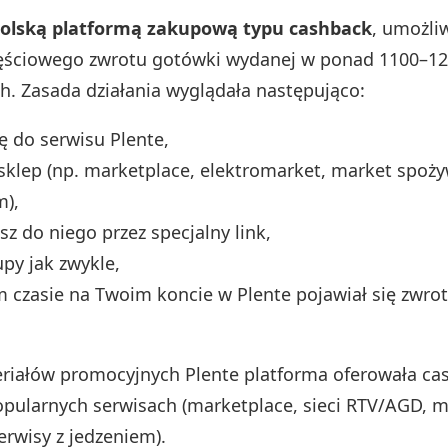
olską platformą zakupową typu cashback
, umożli
zęściowego zwrotu gotówki wydanej w ponad 1100–12
h. Zasada działania wyglądała następująco:
ię do serwisu Plente,
sklep (np. marketplace, elektromarket, market spoży
m),
sz do niego przez specjalny link,
upy jak zwykle,
czasie na Twoim koncie w Plente pojawiał się zwrot
iałów promocyjnych Plente platforma oferowała ca
opularnych serwisach (marketplace, sieci RTV/AGD, 
erwisy z jedzeniem).