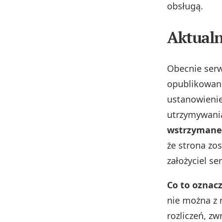
obsługą.
Aktualn
Obecnie serw
opublikowano
ustanowienie
utrzymywani
wstrzymane o
że strona zos
założyciel se
Co to oznacz
nie można z 
rozliczeń, z