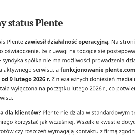
y status Plente
is Plente
zawiesił działalność operacyjną
. Na stron
 oświadczenie, że z uwagi na toczące się postępowa
 syndyka spółka nie ma możliwości prowadzenia dział
a aktywnego serwisu, a
funkcjonowanie plente.com
d 9 lutego 2026 r.
Z niezależnych doniesień medial
tała wyłączona na początku lutego 2026 r., co potwier
rwisu.
a dla klientów?
Plente nie działa w standardowym tr
niego korzystać jak wcześniej. Wszelkie kwestie doty
wrotów czy roszczeń wymagają kontaktu z firmą zgodn