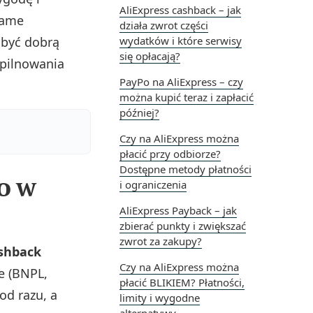
AliExpress cashback – jak
Same
działa zwrot części
 być dobrą
wydatków i które serwisy
się opłacają?
 pilnowania
PayPo na AliExpress – czy
można kupić teraz i zapłacić
później?
Czy na AliExpress można
płacić przy odbiorze?
Dostępne metody płatności
co w
i ograniczenia
AliExpress Payback – jak
zbierać punkty i zwiększać
zwrot za zakupy?
ashback
Czy na AliExpress można
e (BNPL,
płacić BLIKIEM? Płatności,
od razu, a
limity i wygodne