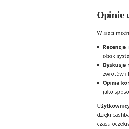
Opinie 
W sieci możn
Recenzje 
obok syst
Dyskusje 
zwrotów i 
Opinie ko
jako sposó
Użytkownicy
dzięki cashb
czasu oczekiw