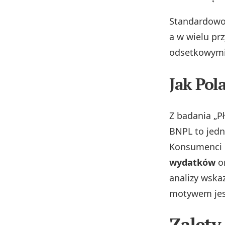
Standardowo 
a w wielu p
odsetkowymi 
Jak Pol
Z badania „P
BNPL to jedna
Konsumenci 
wydatków
or
analizy wska
motywem jest
Zalety