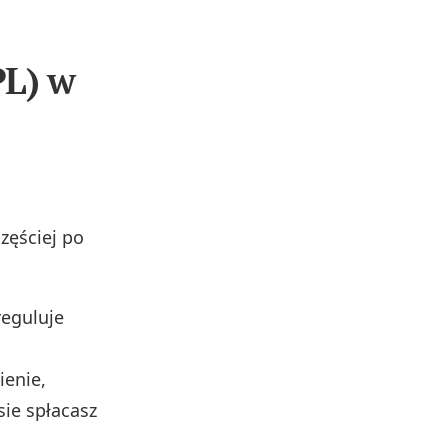
PL) w
częściej po
reguluje
ienie,
sie spłacasz