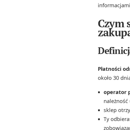
informacjami
Czym s
zakupa
Definic
Płatności o
około 30 dn
operator 
należność
sklep otrz
Ty odbiera
zobowiąza