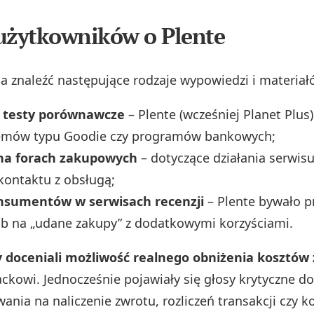
użytkowników o Plente
a znaleźć następujące rodzaje wypowiedzi i materiał
i testy porównawcze
– Plente (wcześniej Planet Plus)
emów typu Goodie czy programów bankowych;
na forach zakupowych
– dotyczące działania serwisu
kontaktu z obsługą;
nsumentów w serwisach recenzji
– Plente bywało p
b na „udane zakupy” z dodatkowymi korzyściami.
 doceniali możliwość realnego obniżenia kosztó
ackowi. Jednocześnie pojawiały się głosy krytyczne do
ania na naliczenie zwrotu, rozliczeń transakcji czy k