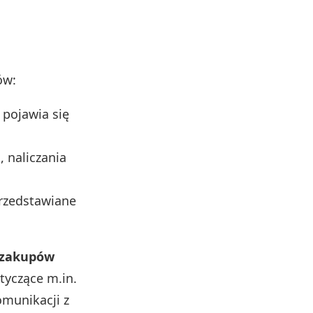
ów:
 pojawia się
, naliczania
rzedstawiane
w zakupów
tyczące m.in.
omunikacji z