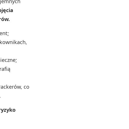
ajemnych
jęcia
rów.
ent;
tkownikach,
ieczne;
rafią
trackerów, co
.
ryzyko