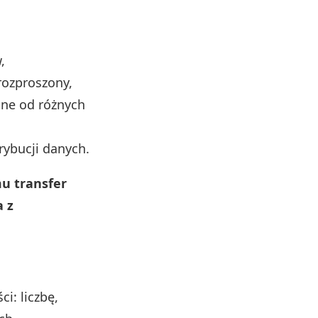
,
rozproszony,
rane od różnych
rybucji danych.
mu transfer
a z
i: liczbę,