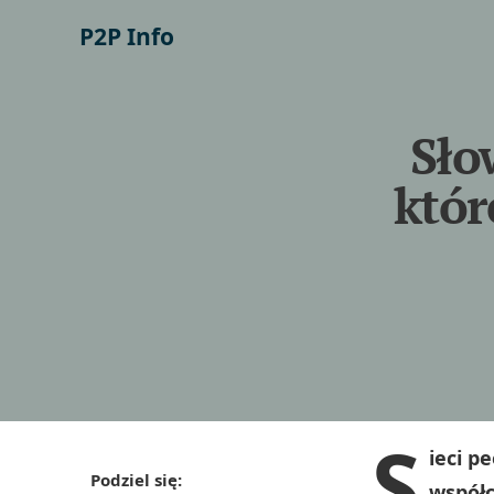
P2P Info
Sło
któr
S
ieci p
Podziel się:
współc