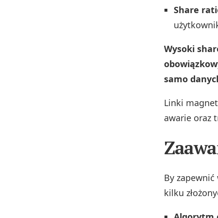
Share rati
użytkownik
Wysoki share
obowiązkowy
samo danych,
Linki magnet
awarie oraz 
Zaawa
By zapewnić 
kilku złożon
Algorytm