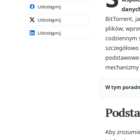
Udostępnij
danych
BitTorrent, 
Udostępnij
plików, wpro
Udostępnij
codziennym s
szczegółowo 
podstawowe p
mechanizmy t
W tym poradn
Podsta
Aby zrozumie