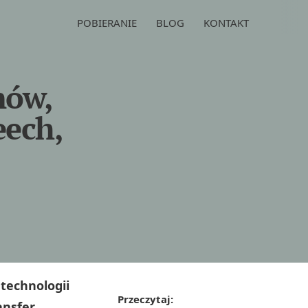
POBIERANIE
BLOG
KONTAKT
nów,
eech,
 technologii
Przeczytaj:
ansfer