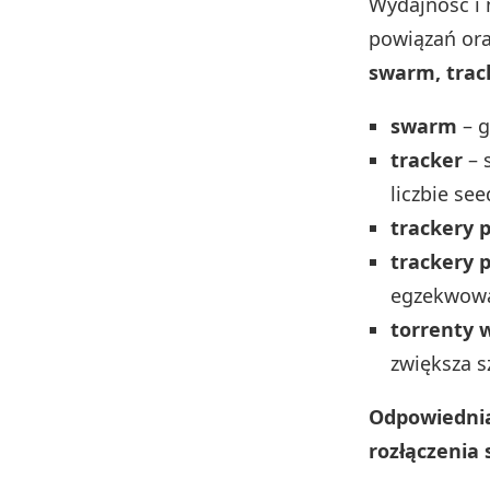
Wydajność i 
powiązań ora
swarm, trac
swarm
– g
tracker
– 
liczbie see
trackery 
trackery 
egzekwowa
torrenty 
zwiększa s
Odpowiednia
rozłączenia 