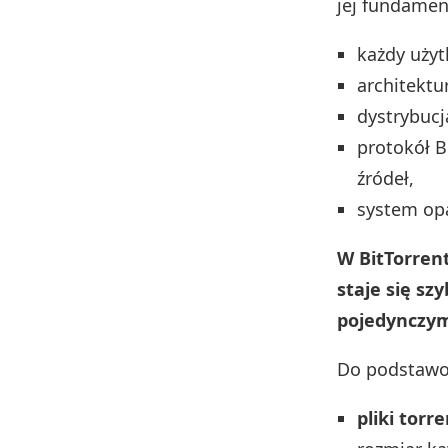
jej fundamen
każdy użyt
architektu
dystrybucj
protokół B
źródeł,
system opa
W BitTorrent
staje się sz
pojedynczym
Do podstawow
pliki torr