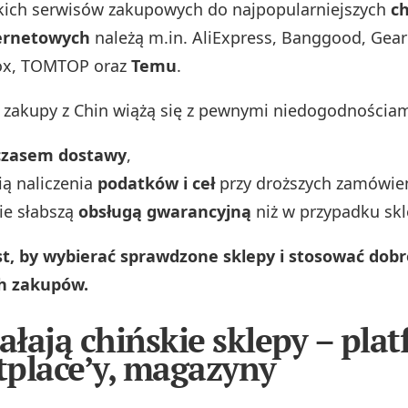
kich serwisów zakupowych do najpopularniejszych
ch
ernetowych
należą m.in. AliExpress, Banggood, Gear
ox, TOMTOP oraz
Temu
.
 zakupy z Chin wiążą się z pewnymi niedogodnościam
czasem dostawy
,
ą naliczenia
podatków i ceł
przy droższych zamówie
ie słabszą
obsługą gwarancyjną
niż w przypadku skl
st, by wybierać sprawdzone sklepy i stosować dobr
h zakupów.
iałają chińskie sklepy – plat
place’y, magazyny