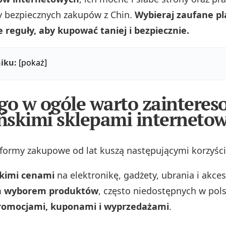
y bezpiecznych zakupów z Chin.
Wybieraj zaufane pl
e reguły, aby kupować taniej i bezpiecznie.
iku:
[pokaż]
go w ogóle warto zainteres
ińskimi sklepami interneto
tformy zakupowe od lat kuszą następującymi korzyśc
skimi cenami
na elektronikę, gadżety, ubrania i akces
m
wyborem produktów
, często niedostępnych w pols
romocjami, kuponami i wyprzedażami
.