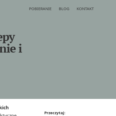
POBIERANIE
BLOG
KONTAKT
epy
nie i
kich
Przeczytaj:
aktyczne