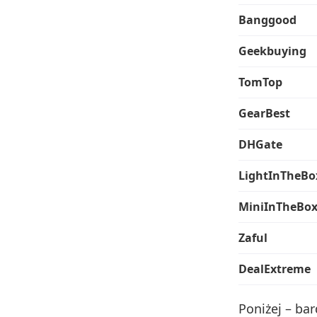
Banggood
Geekbuying
TomTop
GearBest
DHGate
LightInTheBo
MiniInTheBo
Zaful
DealExtreme
Poniżej – ba