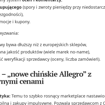
kupującego
(spory i zwroty pieniędzy przy niedostarc
iezgodności),
mocje i kupony.
wyzwania:
wy bywa dłuższy niż z europejskich sklepów,
ana jakość produktów (wiele marek no‑name),
ć weryfikacji sprzedawcy (oceny, liczba zamówień).
 – „nowe chińskie Allegro” z
wnymi cenami
tyka:
Temu to szybko rosnący marketplace nastawio
bilną i zakupy impulsywne. Pozwala sprzedawcom z 