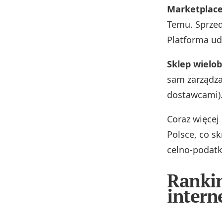
Marketplace
Temu. Sprzed
Platforma ud
Sklep wielo
sam zarządza
dostawcami)
Coraz więcej
Polsce, co s
celno‑podat
Rankin
intern