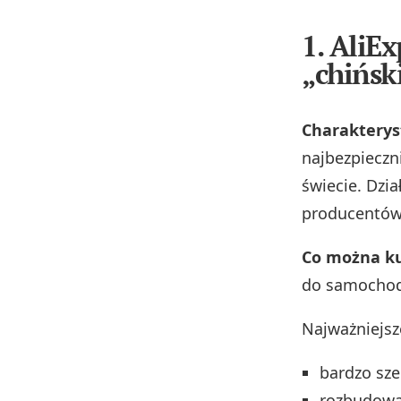
1. AliEx
„chińsk
Charakterys
najbezpieczn
świecie. Dzia
producentów
Co można ku
do samochodu
Najważniejsz
bardzo sz
rozbudow