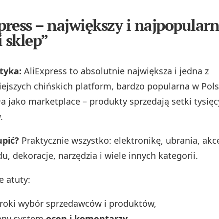
press – największy i najpopularn
i sklep”
tyka:
AliExpress to absolutnie największa i jedna z
iejszych chińskich platform, bardzo popularna w Pols
ła jako marketplace – produkty sprzedają setki tysięcy
.
pić?
Praktycznie wszystko: elektronikę, ubrania, akce
, dekoracje, narzędzia i wiele innych kategorii.
e atuty:
eroki wybór sprzedawców i produktów,
any system
ocen i komentarzy
,