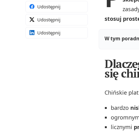
Udostępnij
zasad
stosuj prost
Udostępnij
Udostępnij
W tym poradn
Dlacze
się ch
Chińskie pla
bardzo
ni
ogromny
licznymi
p