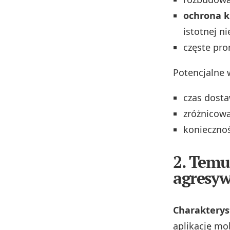
ochrona 
istotnej n
częste pro
Potencjalne 
czas dosta
zróżnicow
koniecznoś
2. Temu
agresy
Charakterys
aplikację mo