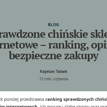
BLOG
rawdzone chińskie skl
rnetowe – ranking, opi
bezpieczne zakupy
Kajetan Tabak
12 min. czytania
ik poniżej przedstawia
ranking sprawdzonych chińs
ów internetowych
, ich mocne i słabe strony oraz pr