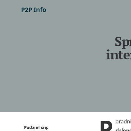
P2P Info
Sp
inte
P
oradn
Podziel się:
sklep