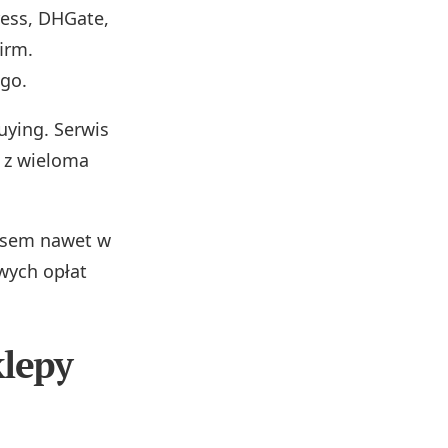
ress, DHGate,
irm.
ego.
ying. Serwis
 z wieloma
asem nawet w
wych opłat
klepy