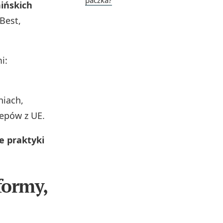
paczka?
ińskich
Best,
i:
niach,
epów z UE.
e praktyki
formy,