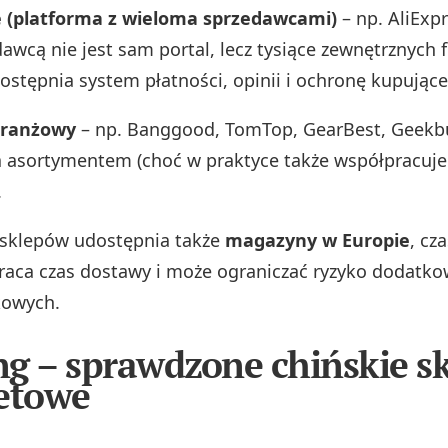
 (platforma z wieloma sprzedawcami)
– np. AliExp
awcą nie jest sam portal, lecz tysiące zewnętrznych f
ostępnia system płatności, opinii i ochronę kupując
branżowy
– np. Banggood, TomTop, GearBest, Geekbu
 asortymentem (choć w praktyce także współpracuje
.
 sklepów udostępnia także
magazyny w Europie
, cz
kraca czas dostawy i może ograniczać ryzyko dodatko
kowych.
g – sprawdzone chińskie s
etowe