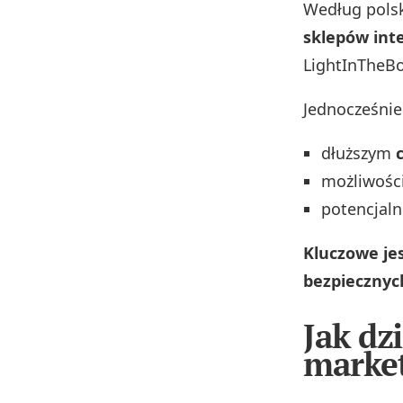
Według pols
sklepów int
LightInTheB
Jednocześnie
dłuższym
możliwości
potencjaln
Kluczowe je
bezpiecznyc
Jak dz
market