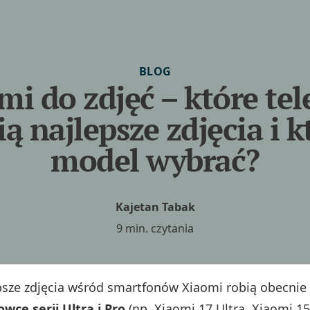
BLOG
mi do zdjęć – które tel
ią najlepsze zdjęcia i k
model wybrać?
Kajetan Tabak
9 min. czytania
psze zdjęcia wśród smartfonów Xiaomi robią obecnie
owce serii Ultra i Pro
(np. Xiaomi 17 Ultra, Xiaomi 15