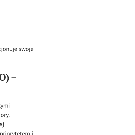
cjonuje swoje
O) –
zymi
ory,
ej
 priorytetem i