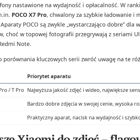
fony nastawione na wydajność i opłacalność. W rank
m.in.
POCO X7 Pro
, chwalony za szybkie ładowanie i
. Aparaty POCO są zwykle „wystarczająco dobre” dla w
, choć w topowej fotografii przegrywają z seriami Ul
Redmi Note.
o porównania kluczowych serii zwróć uwagę na te róż
Priorytet aparatu
Pro / T Pro
Najwyższa jakość zdjęć i wideo, największe s
Bardzo dobre zdjęcia w swojej cenie, wysoka ro
Praktyczny aparat, nacisk na wydajność i szybk
sze Xiaomi do zdjęć – flago