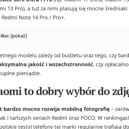
mi 13 Pro), a tuż za nimi plasują się mocne średniaki
k Redmi Note 14 Pro / Pro+.
iku:
[pokaż]
tnego modelu zależy od budżetu oraz tego, czy bardzi
ksymalna jakość i wszechstronność
, czy opłacalno
zsądne pieniądze.
aomi to dobry wybór do zdj
at bardzo mocno rozwija mobilną fotografię
– zaró
jak i tańszych seriach Redmi oraz POCO. W rankinga
lskie testy) telefony tej marki regularnie trafiają do