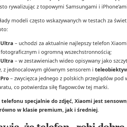
ęsto rywalizując z topowymi Samsungami i iPhone’ami
kłady modeli często wskazywanych w testach za świe
oto:
 Ultra
– uchodzi za aktualnie najlepszy telefon Xiao
 fotograficznym i ogromną wszechstronnością;
 Ultra
– w zestawieniach wideo opisywany jako szczyt 
my, z jednocalowym głównym sensorem i
teleobiekty
 Pro
– zwycięzca jednego z polskich przeglądów pod
aratu, co potwierdza siłę flagowców tej marki.
z telefonu specjalnie do zdjęć, Xiaomi jest sensow
ówno w klasie premium, jak i średniej
.