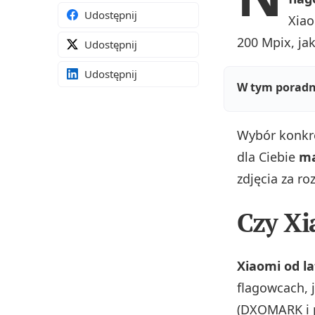
Udostępnij
Xiao
200 Mpix, ja
Udostępnij
Udostępnij
W tym poradn
Wybór konkre
dla Ciebie
ma
zdjęcia za ro
Czy Xi
Xiaomi od l
flagowcach, 
(DXOMARK i po