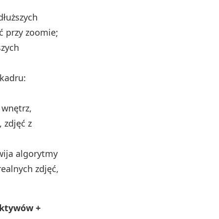
 dłuższych
ć przy zoomie;
szych
 kadru:
 wnętrz,
 zdjęć z
ija algorytmy
realnych zdjęć,
ektywów +