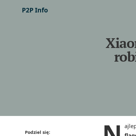
P2P Info
Xiao
rob
N
ajle
Podziel się:
flag