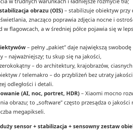
ęcia w trudnych warunkach i ładniejsze rozmycie tła;
tabilizacja obrazu (OIS)
– stabilizuje obiektyw przy
świetlania, znacząco poprawia zdjęcia nocne i ostroś
d w flagowcach, a w średniej półce pojawia się w lep
biektywów
– pełny „pakiet” daje największą swobodę
 – najważniejszy; tu skup się na jakości,
szerokokątny – do architektury, krajobrazów, ciasnych
iektyw / telemakro – do przybliżeń bez utraty jakości,
ej odległości i detali.
wanie (AI, noc, portret, HDR)
– Xiaomi mocno rozw
nia obrazu; to „software” często przesądza o jakości 
iczba megapikseli.
 duży sensor + stabilizacja + sensowny zestaw obi