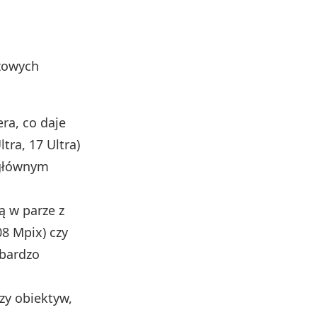
czowych
era, co daje
tra, 17 Ultra)
 głównym
ą w parze z
8 Mpix) czy
 bardzo
szy obiektyw,