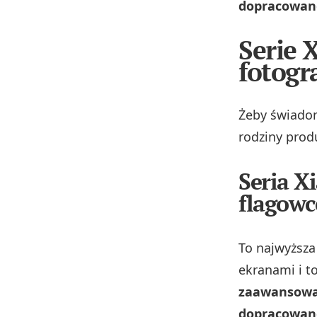
dopracowane
Serie 
fotogra
Żeby świadom
rodziny prod
Seria X
flagowc
To najwyższa
ekranami i t
zaawansowa
dopracowan