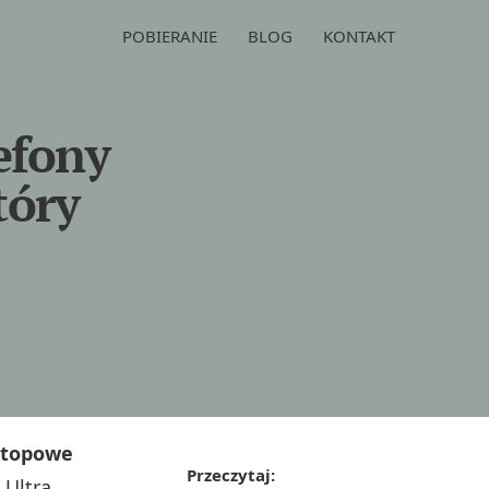
POBIERANIE
BLOG
KONTAKT
efony
tóry
topowe
Przeczytaj:
 Ultra,