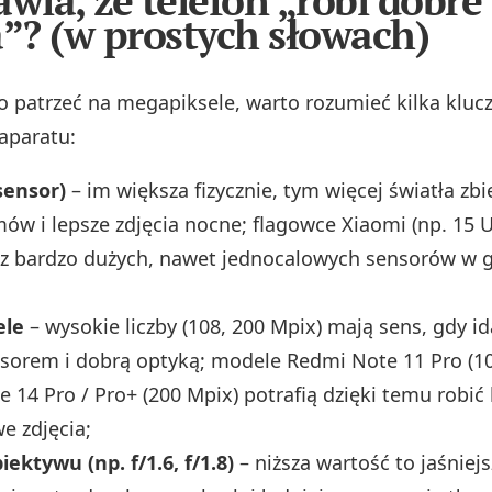
awia, że telefon „robi dobre
a”? (w prostych słowach)
o patrzeć na megapiksele, warto rozumieć kilka klu
aparatu:
sensor)
– im większa fizycznie, tym więcej światła zbi
ów i lepsze zdjęcia nocne; flagowce Xiaomi (np. 15 Ul
ą z bardzo dużych, nawet jednocalowych sensorów w
ele
– wysokie liczby (108, 200 Mpix) mają sens, gdy id
orem i dobrą optyką; modele Redmi Note 11 Pro (10
 14 Pro / Pro+ (200 Mpix) potrafią dzięki temu robić
e zdjęcia;
iektywu (np. f/1.6, f/1.8)
– niższa wartość to jaśniej