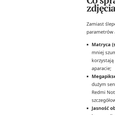
Co spr
zdjęci
Zamiast ślep
parametrów 
Matryca (
mniej szum
korzystaj
aparacie;
Megapiks
dużym sens
Redmi Note
szczegółow
Jasność ob