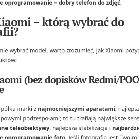
 oprogramowanie = dobry telefon do zdjęć
.
Xiaomi – którą wybrać do
fii?
ie wybrać model, warto zrozumieć, jak Xiaomi pozy
uktów:
iaomi (bez dopisków Redmi/POC
e
 półka marki z
najmocniejszymi aparatami
, najleps
opowymi podzespołami; to tu trafiają największe sens
ne teleobiektywy
, najlepsza stabilizacja i
najbardzi
e oprogramowanie foto
. Jeśli fotografia jest Twoim