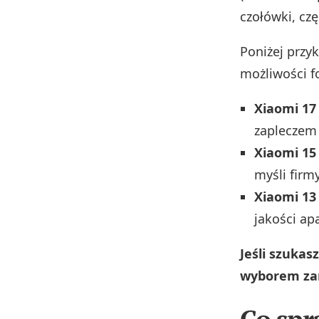
czołówki, cz
Poniżej przy
możliwości f
Xiaomi 17
zapleczem
Xiaomi 15
myśli fir
Xiaomi 13
jakości ap
Jeśli szukas
wyborem zar