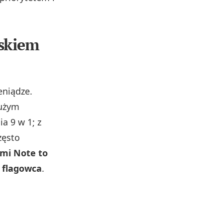
iskiem
eniądze.
dużym
a 9 w 1; z
zęsto
mi Note to
y flagowca
.