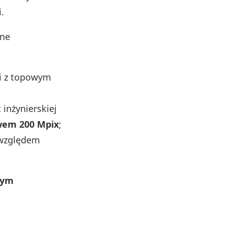
.
tne
mi z topowym
inżynierskiej
wem 200 Mpix
;
 względem
nym