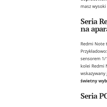
masz wysoki 
Seria R
na apar
Redmi Note t
Przykładowo
sensorem 1/1
kolei Redmi N
wskazywany 
świetny wybó
Seria P