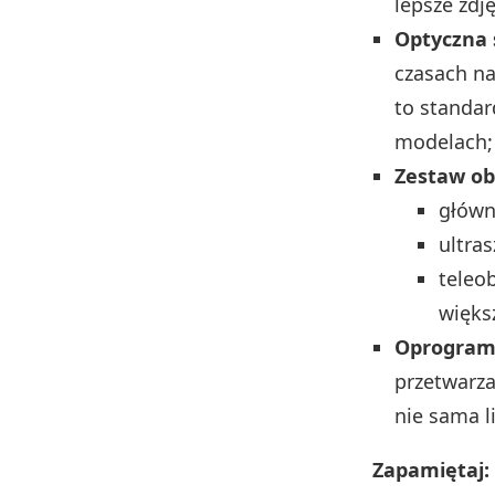
lepsze zdj
Optyczna s
czasach na
to standar
modelach;
Zestaw o
główny
ultra
teleob
większ
Oprogramo
przetwarza
nie sama l
Zapamiętaj: