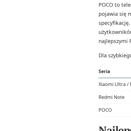
POCO to tele
pojawia się 
specyfikację
użytkowników
najlepszymi 
Dla szybkieg
Seria
Xiaomi Ultra / 
Redmi Note
POCO
Najlep