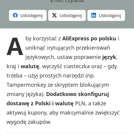
8 min. czytania
Udostępnij
Udostępnij
Udostępnij
A
by korzystać z
AliExpress po polsku
i
uniknąć irytujących przekierowań
językowych, ustaw poprawnie
język
,
kraj i
walutę
, wyczyść ciasteczka oraz – gdy
trzeba – użyj prostych narzędzi (np.
Tampermonkey ze skryptem blokującym
zmiany języka).
Dodatkowo skonfiguruj
dostawę z Polski i walutę
PLN, a także
aktywuj kupony, aby maksymalnie zwiększyć
wygodę zakupów.