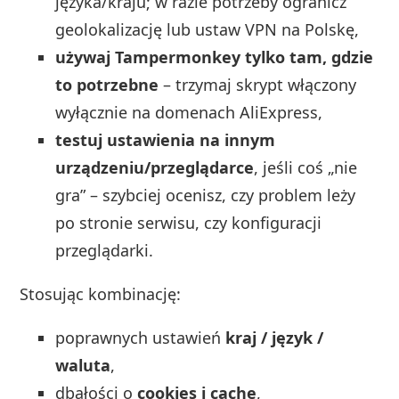
języka/kraju; w razie potrzeby ogranicz
geolokalizację lub ustaw VPN na Polskę,
używaj Tampermonkey tylko tam, gdzie
to potrzebne
– trzymaj skrypt włączony
wyłącznie na domenach AliExpress,
testuj ustawienia na innym
urządzeniu/przeglądarce
, jeśli coś „nie
gra” – szybciej ocenisz, czy problem leży
po stronie serwisu, czy konfiguracji
przeglądarki.
Stosując kombinację:
poprawnych ustawień
kraj / język /
waluta
,
dbałości o
cookies i cache
,