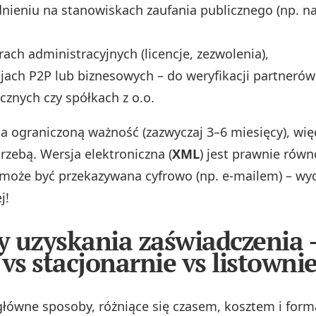
dnieniu na stanowiskach zaufania publicznego (np. na
ach administracyjnych (licencje, zezwolenia),
jach P2P lub biznesowych – do weryfikacji partnerów
cznych czy spółkach z o.o.
ograniczoną ważność (zazwyczaj 3–6 miesięcy), więc
rzebą. Wersja elektroniczna (
XML
) jest prawnie rów
 może być przekazywana cyfrowo (np. e‑mailem) – wy
j!
 uzyskania zaświadczenia 
 vs stacjonarnie vs listowni
y główne sposoby, różniące się czasem, kosztem i for