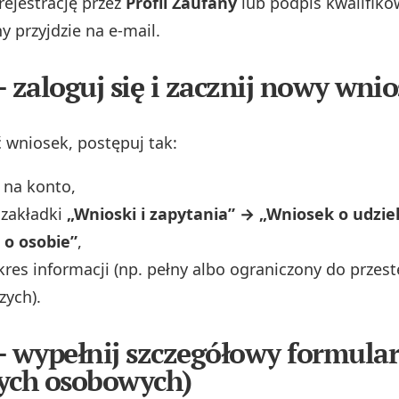
rejestrację przez
Profil Zaufany
lub podpis kwalifiko
y przyjdzie na e‑mail.
– zaloguj się i zacznij nowy wni
 wniosek, postępuj tak:
ę na konto,
 zakładki
„Wnioski i zapytania” → „Wniosek o udzie
 o osobie”
,
kres informacji (np. pełny albo ograniczony do przes
zych).
– wypełnij szczegółowy formular
ych osobowych)