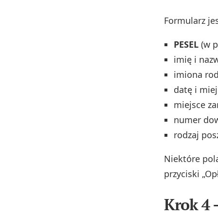
Formularz je
PESEL
(w p
imię i naz
imiona ro
datę i mie
miejsce za
numer dow
rodzaj pos
Niektóre pol
przyciski „Op
Krok 4 