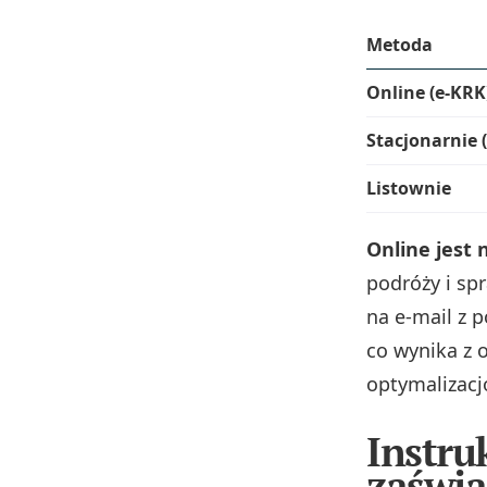
Metoda
Online (e-KRK
Stacjonarnie 
Listownie
Online jest 
podróży i sp
na e‑mail z 
co wynika z 
optymalizac
Instru
zaświa