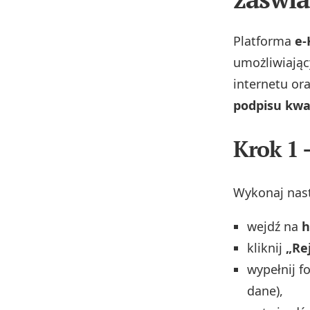
Platforma
e‑
umożliwiając
internetu ora
podpisu kwa
Krok 1 
Wykonaj nast
wejdź na
h
kliknij
„Re
wypełnij f
dane),