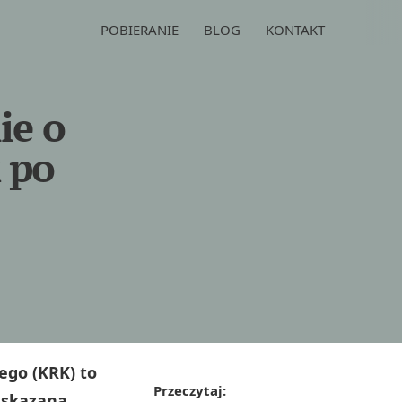
POBIERANIE
BLOG
KONTAKT
ie o
 po
ego (KRK) to
Przeczytaj:
a skazana