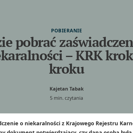
POBIERANIE
ie pobrać zaświadczen
ekaralności – KRK krok
kroku
Kajetan Tabak
5 min. czytania
czenie o niekaralności z Krajowego Rejestru Karn
lny dokument potwierdzający, czy dana osoba był