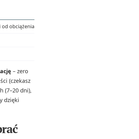
Opłata
Format
 od obciążenia)
20 zł
XML
(elektroni
zwykle
30 zł
(czasem 20 zł)
papierowy
20–30 zł
+ koszty wysyłki
papierowy
ację
– zero
ści (czekasz
 (7–20 dni),
y dzięki
brać