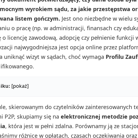
mocnym wyrokiem sądu, za jakie przestępstwa ora
iwana listem gończym.
Jest ono niezbędne w wielu s
niu o pracę (np. w administracji, finansach czy edukac
ę o licencję zawodową, adopcję czy pełnienie funkcji 
zacji najwygodniejsza jest opcja online przez platfo
la uniknąć wizyt w sądach, choć wymaga
Profilu Zau
ifikowanego.
iku:
[pokaż]
le, skierowanym do czytelników zainteresowanych te
i P2P, skupiamy się na
elektronicznej metodzie po
ia
, która jest w pełni zdalna. Porównamy ją ze stacj
aśnimy różnice w opłatach, czasach oczekiwania oraz