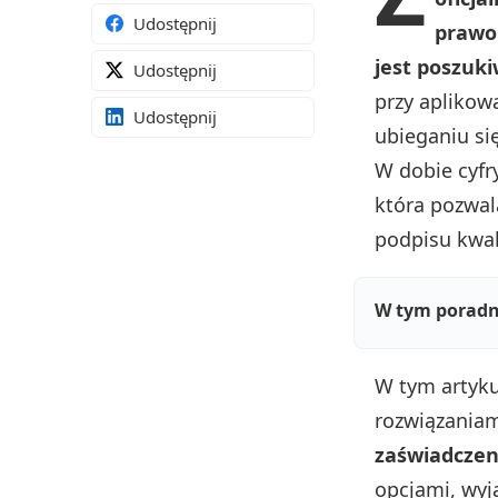
Udostępnij
prawo
jest poszuk
Udostępnij
przy aplikowa
Udostępnij
ubieganiu si
W dobie cyfry
która pozwa
podpisu kwal
W tym poradn
W tym artyku
rozwiązaniam
zaświadczen
opcjami, wyj