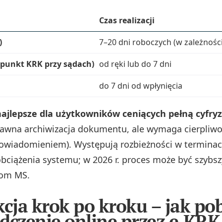
Czas realizacji
)
7–20 dni roboczych (w zależności
(punkt KRK przy sądach)
od ręki lub do 7 dni
do 7 dni od wpłynięcia
najlepsze dla użytkowników ceniących pełną cyfryz
rawna archiwizacja dokumentu, ale wymaga cierpliwo
powiadomieniem). Występują rozbieżności w terminach
obciążenia systemu; w 2026 r. proces może być szybsz
jom MS.
kcja krok po kroku – jak po
dczenie online przez e‑KRK