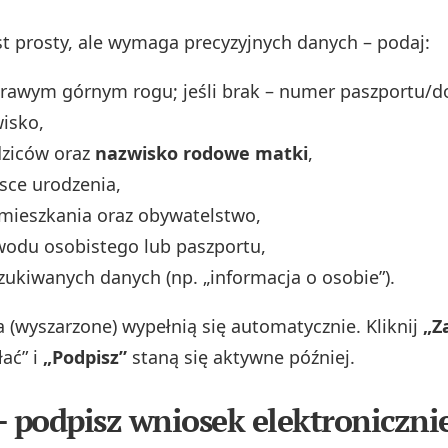
st prosty, ale wymaga precyzyjnych danych – podaj:
rawym górnym rogu; jeśli brak – numer paszportu/d
wisko,
dziców oraz
nazwisko rodowe matki
,
jsce urodzenia,
mieszkania oraz obywatelstwo,
odu osobistego lub paszportu,
zukiwanych danych (np. „informacja o osobie”).
a (wyszarzone) wypełnią się automatycznie. Kliknij
„Z
łać” i
„Podpisz”
staną się aktywne później.
– podpisz wniosek elektroniczni