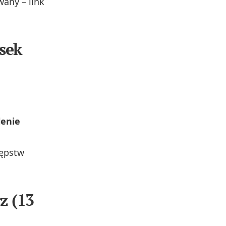
wany – link
osek
lenie
tępstw
z (13