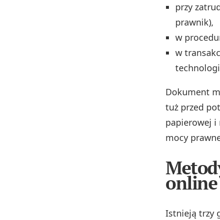
przy zatru
prawnik),
w procedur
w transakc
technologi
Dokument ma 
tuż przed pot
papierowej i
mocy prawne
Metody
online
Istnieją trz