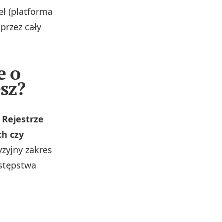
ł (platforma
przez cały
e o
esz?
 Rejestrze
ch czy
yzyjny zakres
estępstwa