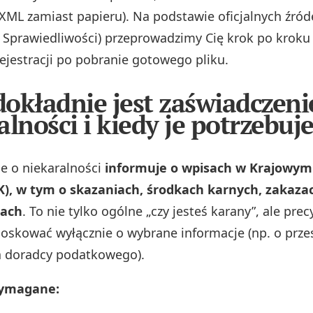
ML zamiast papieru). Na podstawie oficjalnych źróde
 Sprawiedliwości) przeprowadzimy Cię krok po kroku 
rejestracji po pobranie gotowego pliku.
okładnie jest zaświadczeni
alności i kiedy je potrzebuj
e o niekaralności
informuje o wpisach w Krajowym
), w tym o skazaniach, środkach karnych, zakaza
iach
. To nie tylko ogólne „czy jesteś karany”, ale prec
oskować wyłącznie o wybrane informacje (np. o prz
a doradcy podatkowego).
wymagane: