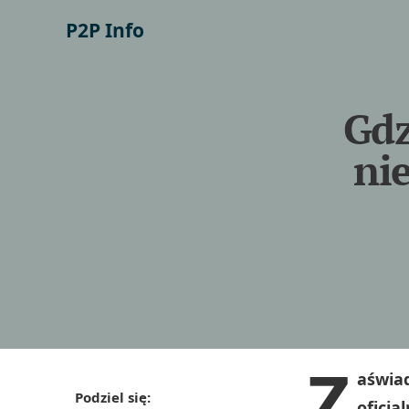
P2P Info
Gdz
ni
Z
aświad
Podziel się:
oficja