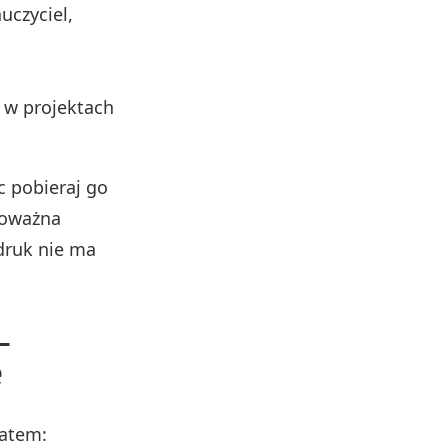
uczyciel,
 w projektach
 pobieraj go
noważna
druk nie ma
–
e
matem: