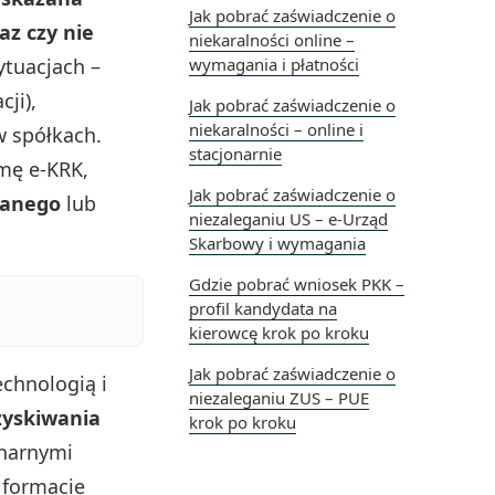
Jak pobrać zaświadczenie o
z czy nie
niekaralności online –
ytuacjach –
wymagania i płatności
ji),
Jak pobrać zaświadczenie o
niekaralności – online i
w spółkach.
stacjonarnie
rmę e-KRK,
Jak pobrać zaświadczenie o
fanego
lub
niezaleganiu US – e‑Urząd
Skarbowy i wymagania
Gdzie pobrać wniosek PKK –
profil kandydata na
kierowcę krok po kroku
Jak pobrać zaświadczenie o
chnologią i
niezaleganiu ZUS – PUE
zyskiwania
krok po kroku
onarnymi
 formacie