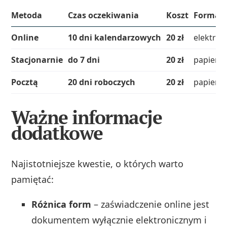
Metoda
Czas oczekiwania
Koszt
Forma 
Online
10 dni kalendarzowych
20 zł
elektron
Stacjonarnie
do 7 dni
20 zł
papiero
Pocztą
20 dni roboczych
20 zł
papiero
Ważne informacje
dodatkowe
Najistotniejsze kwestie, o których warto
pamiętać:
Różnica form
– zaświadczenie online jest
dokumentem wyłącznie elektronicznym i