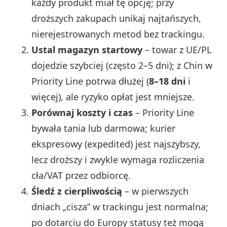
każdy produkt miał tę opcję; przy
droższych zakupach unikaj najtańszych,
nierejestrowanych metod bez trackingu.
Ustal magazyn startowy
– towar z UE/PL
dojedzie szybciej (często 2–5 dni); z Chin w
Priority Line potrwa dłużej (
8–18 dni
i
więcej), ale ryzyko opłat jest mniejsze.
Porównaj koszty i czas
– Priority Line
bywała tania lub darmowa; kurier
ekspresowy (expedited) jest najszybszy,
lecz droższy i zwykle wymaga rozliczenia
cła/VAT przez odbiorcę.
Śledź z cierpliwością
– w pierwszych
dniach „cisza” w trackingu jest normalna;
po dotarciu do Europy statusy też mogą