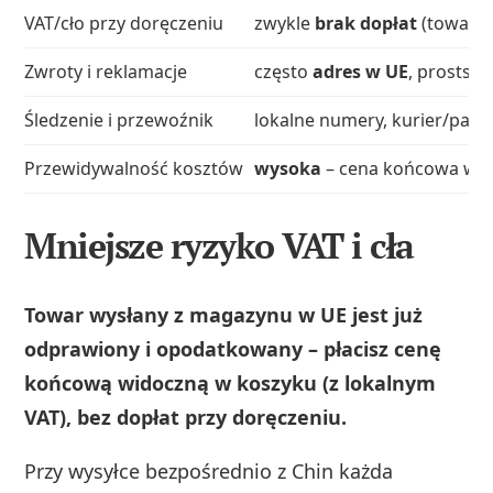
VAT/cło przy doręczeniu
zwykle
brak dopłat
(towar o
Zwroty i reklamacje
często
adres w UE
, prostsz
Śledzenie i przewoźnik
lokalne numery, kurier/pac
Przewidywalność kosztów
wysoka
– cena końcowa w 
Mniejsze ryzyko VAT i cła
Towar wysłany z magazynu w UE jest już
odprawiony i opodatkowany – płacisz cenę
końcową widoczną w koszyku (z lokalnym
VAT), bez dopłat przy doręczeniu.
Przy wysyłce bezpośrednio z Chin każda