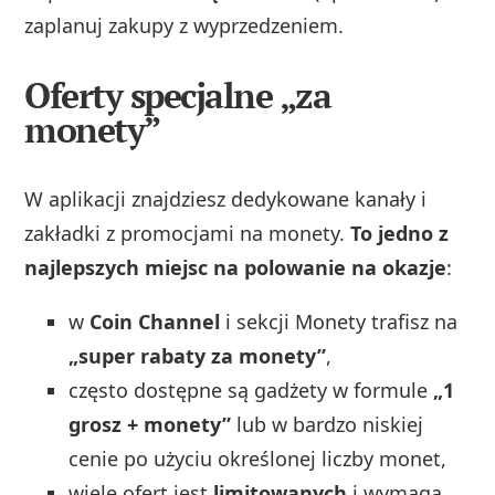
zaplanuj zakupy z wyprzedzeniem.
Oferty specjalne „za
monety”
W aplikacji znajdziesz dedykowane kanały i
zakładki z promocjami na monety.
To jedno z
najlepszych miejsc na polowanie na okazje
:
w
Coin Channel
i sekcji Monety trafisz na
„super rabaty za monety”
,
często dostępne są gadżety w formule
„1
grosz + monety”
lub w bardzo niskiej
cenie po użyciu określonej liczby monet,
wiele ofert jest
limitowanych
i wymaga