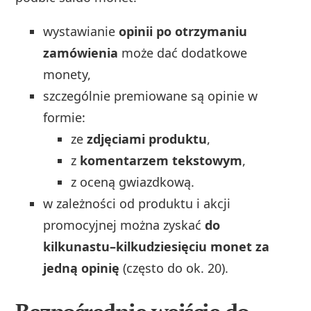
wystawianie
opinii po otrzymaniu
zamówienia
może dać dodatkowe
monety,
szczególnie premiowane są opinie w
formie:
ze
zdjęciami produktu
,
z
komentarzem tekstowym
,
z oceną gwiazdkową.
w zależności od produktu i akcji
promocyjnej można zyskać
do
kilkunastu–kilkudziesięciu monet za
jedną opinię
(często do ok. 20).