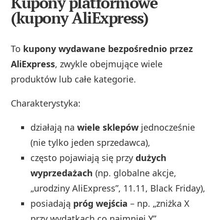
Kupony platformowe
(kupony AliExpress)
To
kupony wydawane bezpośrednio przez
AliExpress
, zwykle obejmujące wiele
produktów lub całe kategorie.
Charakterystyka:
działają na
wiele sklepów
jednocześnie
(nie tylko jeden sprzedawca),
często pojawiają się przy
dużych
wyprzedażach
(np. globalne akcje,
„urodziny AliExpress”, 11.11, Black Friday),
posiadają
próg wejścia
– np. „zniżka X
przy wydatkach co najmniej Y”.