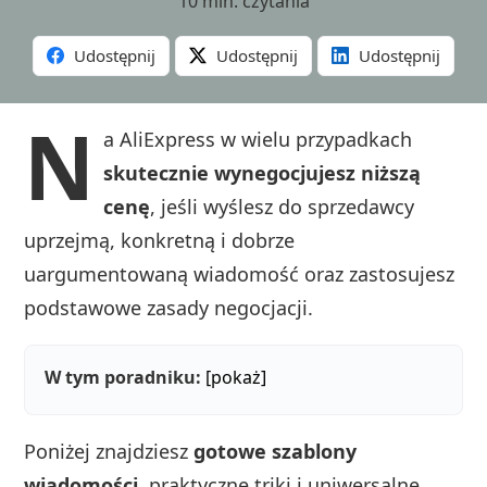
10 min. czytania
Udostępnij
Udostępnij
Udostępnij
N
a AliExpress w wielu przypadkach
skutecznie wynegocjujesz niższą
cenę
, jeśli wyślesz do sprzedawcy
uprzejmą, konkretną i dobrze
uargumentowaną wiadomość oraz zastosujesz
podstawowe zasady negocjacji.
W tym poradniku:
[pokaż]
Poniżej znajdziesz
gotowe szablony
wiadomości
, praktyczne triki i uniwersalne