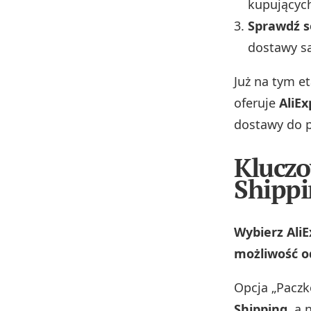
kupującyc
Sprawdź s
dostawy są
Już na tym e
oferuje
AliE
dostawy do 
Kluczo
Shippi
Wybierz AliE
możliwość o
Opcja „Pacz
Shipping
, a