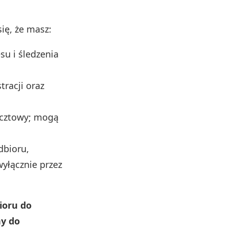
ię, że masz:
su i śledzenia
tracji oraz
ocztowy; mogą
dbioru,
yłącznie przez
ioru do
y do