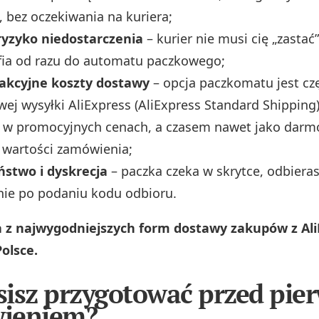
bez oczekiwania na kuriera;
ryzyko niedostarczenia
– kurier nie musi cię „zasta
fia od razu do automatu paczkowego;
rakcyjne koszty dostawy
– opcja paczkomatu jest cz
ej wysyłki AliExpress (AliExpress Standard Shipping
 w promocyjnych cenach, a czasem nawet jako darm
 wartości zamówienia;
ństwo i dyskrecja
– paczka czeka w skrytce, odbieras
nie po podaniu kodu odbioru.
a z najwygodniejszych form dostawy zakupów z Ali
olsce.
isz przygotować przed pie
ieniem?