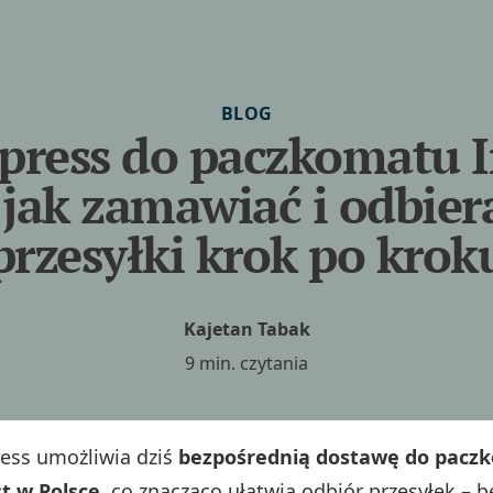
BLOG
press do paczkomatu 
 jak zamawiać i odbier
przesyłki krok po krok
Kajetan Tabak
9 min. czytania
ress umożliwia dziś
bezpośrednią dostawę do pac
t w Polsce
, co znacząco ułatwia odbiór przesyłek – b