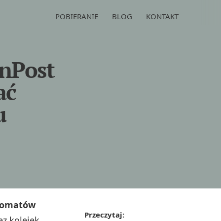
POBIERANIE
BLOG
KONTAKT
InPost
ać
u
zkomatów
Przeczytaj:
ez kolejek,