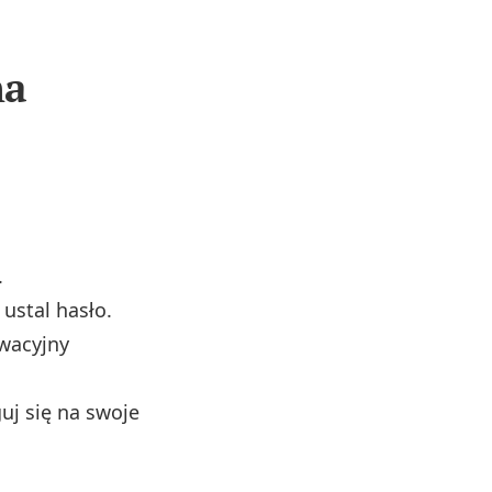
na
.
 ustal hasło.
ywacyjny
uj się na swoje