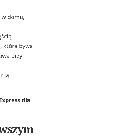
ć” w domu,
ęścią
), która bywa
owa przy
z ją
Express dla
rwszym