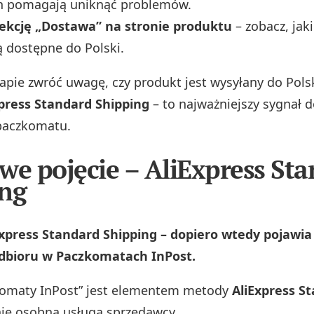
h pomagają uniknąć problemów.
ekcję „Dostawa” na stronie produktu
– zobacz, jak
 dostępne do Polski.
tapie zwróć uwagę, czy produkt jest wysyłany do Polsk
xpress Standard Shipping
– to najważniejszy sygnał 
paczkomatu.
we pojęcie – AliExpress St
ng
xpress Standard Shipping – dopiero wtedy pojawia 
dbioru w Paczkomatach InPost.
komaty InPost” jest elementem metody
AliExpress S
 nie osobną usługą sprzedawcy.