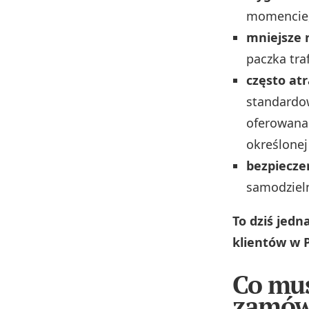
momencie, 
mniejsze 
paczka tra
często at
standardow
oferowana
określonej
bezpiecze
samodziel
To dziś jedn
klientów w P
Co mus
zamów