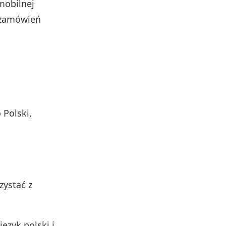
mobilnej
i zamówień
Polski,
zystać z
język polski i