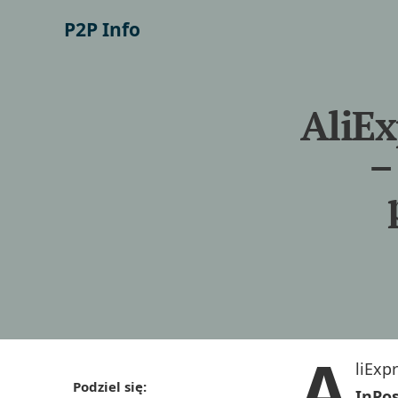
P2P Info
AliEx
–
A
liExp
Podziel się:
InPos