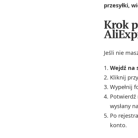
przesyłki, w
Krok p
AliExp
Jeśli nie mas
Wejdź na 
Kliknij prz
Wypełnij f
Potwierdź r
wysłany na
Po rejestra
konto.