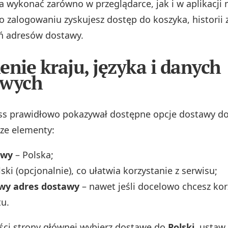
 wykonać zarówno w przeglądarce, jak i w aplikacji 
Po zalogowaniu zyskujesz dostęp do koszyka, histori
ń adresów dostawy.
enie kraju, języka i danych
owych
ss prawidłowo pokazywał dostępne opcje dostawy do 
ze elementy:
awy
– Polska;
ski (opcjonalnie), co ułatwia korzystanie z serwisu;
wy adres dostawy
– nawet jeśli docelowo chcesz kor
u.
ści strony głównej wybierz dostawę do
Polski
, ustaw 