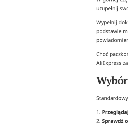
uzupełnij sw
Wypełnij dok
podstawie mo
powiadomien
Choć paczkom
AliExpress z
Wybór 
Standardowy
Przeglądaj
Sprawdź 