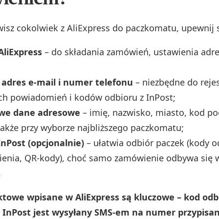
sz cokolwiek z AliExpress do paczkomatu, upewnij s
AliExpress
– do składania zamówień, ustawienia adre
 adres e‑mail i numer telefonu
– niezbędne do rejes
ch powiadomień i kodów odbioru z InPost;
we dane adresowe
– imię, nazwisko, miasto, kod p
także przy wyborze najbliższego paczkomatu;
InPost (opcjonalnie)
– ułatwia odbiór paczek (kody o
enia, QR‑kody), choć samo zamówienie odbywa się w
.
towe wpisane w AliExpress są kluczowe – kod odb
InPost jest wysyłany SMS-em na numer przypisan