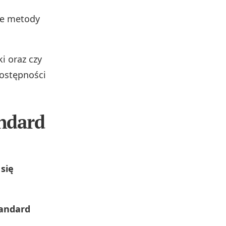
ie metody
i oraz czy
dostępności
andard
się
tandard