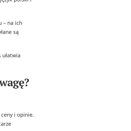
 – na ich
yłane są
 ułatwia
uwagę?
 ceny i opinie.
tarze