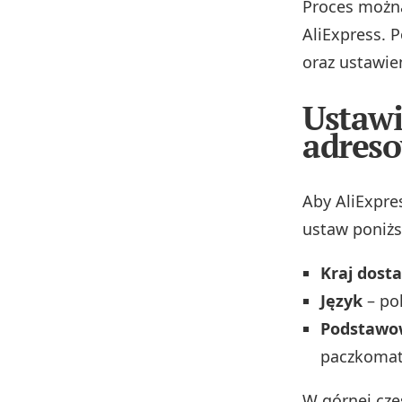
Proces można
AliExpress. 
oraz ustawie
Ustawi
adres
Aby AliExpre
ustaw poniżs
Kraj dost
Język
– pol
Podstawo
paczkomat
W górnej czę