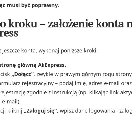
ięc musi być poprawny.
o kroku – założenie konta 
ress
z jeszcze konta, wykonaj poniższe kroki:
stronę główną AliExpress.
ycisk
„Dołącz”
, zwykle w prawym górnym rogu strony
ormularz rejestracyjny – podaj imię, adres e‑mail oraz
ejestrację zgodnie z instrukcją (np. klikając link akt
 e‑mail).
cji kliknij
„Zaloguj się”
, wpisz dane logowania i zalog