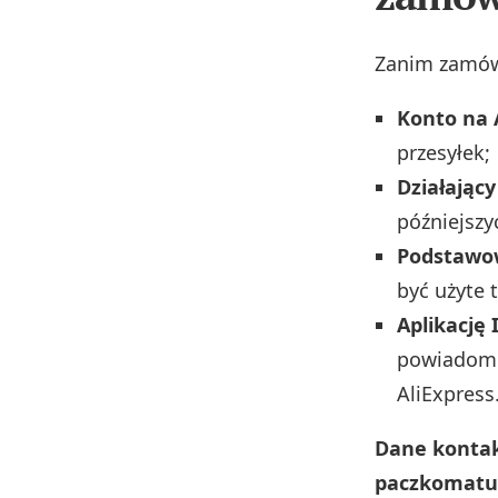
Zanim zamówi
Konto na 
przesyłek;
Działający
późniejszy
Podstawo
być użyte 
Aplikację 
powiadomi
AliExpress
Dane kontak
paczkomatu 