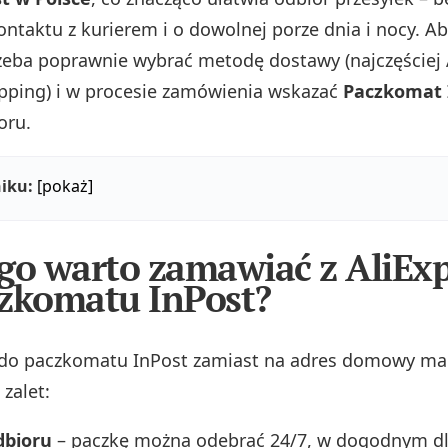
ontaktu z kurierem i o dowolnej porze dnia i nocy. A
 trzeba poprawnie wybrać metodę dostawy (najczęściej 
pping) i w procesie zamówienia wskazać
Paczkomat 
oru.
iku:
[pokaż]
go warto zamawiać z AliExp
zkomatu InPost?
do paczkomatu InPost zamiast na adres domowy ma 
zalet:
dbioru
– paczkę można odebrać 24/7, w dogodnym dl